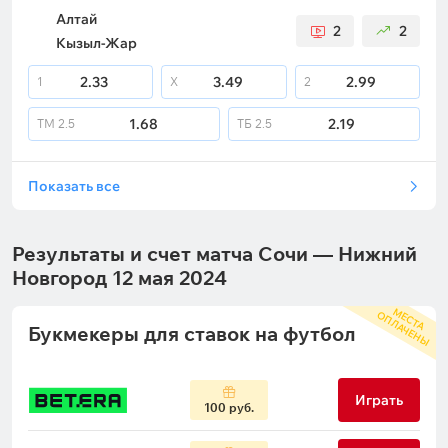
Алтай
2
2
Кызыл-Жар
2.33
3.49
2.99
1
X
2
1.68
2.19
ТМ
2.5
ТБ
2.5
Показать все
Результаты и счет матча Сочи — Нижний
Новгород 12 мая 2024
М
С
Т
А
П
Л
А
Ч
Е
Н
Ы
Е
О
Букмекеры для ставок на футбол
Играть
100 руб.