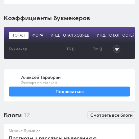
Коэффициенты букмекеров
ТОТАЛ
ФОРА
ИНД. ТОТАЛ ХОЗЯЕВ
ИНД. ТОТАЛ ГОСТЕЙ
Букмекер
ТБ ()
ТМ ()
Алексей Тарабрин
Эксперт по ставкам
Подписаться
Блоги
12
Смотреть все блоги
Михаил Лукьянов
Прогнозы и расклады на весеннюю