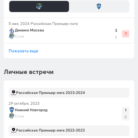
5 мая, 2024
Российская Премьер-лига
Динамо Москва
3
П
Сочи
2
Показать еще
Личные встречи
Российская Премьер-лига 2023-2024
29 октября, 2023
Нижний Новгород
1
Сочи
0
Российская Премьер-лига 2022-2023