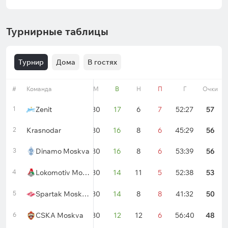
Турнирные таблицы
Турнир
Дома
В гостях
#
Команда
Форма
М
В
Н
П
Г
Очки
1
Zenit
30
17
6
7
52:27
57
2
Krasnodar
30
16
8
6
45:29
56
3
Dinamo Moskva
30
16
8
6
53:39
56
4
Lokomotiv Moskva
30
14
11
5
52:38
53
5
Spartak Moskva
30
14
8
8
41:32
50
6
CSKA Moskva
30
12
12
6
56:40
48