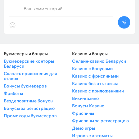
Ваш комментарий
Букмекеры и бонусы
Казино и бонусы
Букмекерские конторы
Онлайн-казино Беларуси
Беларуси
Казино с бонусами
Скачать приложения для
Казино с фриспинами
ставок
Казино без отыгрыша
Бонусы букмекеров
Казино с приложениями
Фрибеты
Вики-казино
Бездепозитные бонусы
Бонусы Казино
Бонусы за регистрацию
Фриспины
Промокоды букмекеров
Фриспины за регистрацию
Демо игры
Игровые автоматы