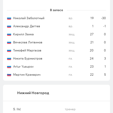
В запасе
Николай Заболотный
вр.
19
-30
Александр Дегтев
вр.
1
-1
Кирилл Заика
защ.
27
0
Вячеслав Литвинов
защ.
21
0
Тимофей Маргасов
защ.
20
0
Никита Бурмистров
пз.
24
3
Artur Yusupov
пз.
23
1
Мартин Крамарич
пз.
22
5
Нижний Новгород
S. Ilić
тренер