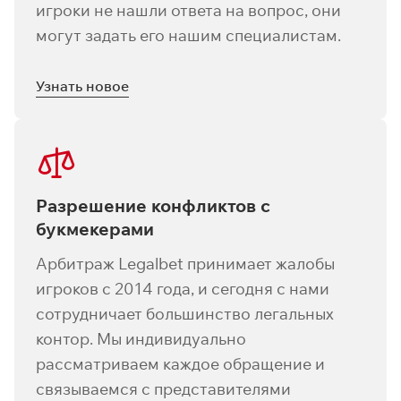
игроки не нашли ответа на вопрос, они
могут задать его нашим специалистам.
Узнать новое
Разрешение конфликтов с
букмекерами
Арбитраж Legalbet принимает жалобы
игроков с 2014 года, и сегодня с нами
сотрудничает большинство легальных
контор. Мы индивидуально
рассматриваем каждое обращение и
связываемся с представителями