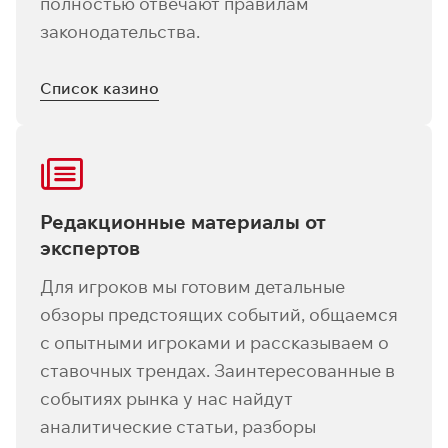
полностью отвечают правилам
законодательства.
Список казино
Редакционные материалы от
экспертов
Для игроков мы готовим детальные
обзоры предстоящих событий, общаемся
с опытными игроками и рассказываем о
ставочных трендах. Заинтересованные в
событиях рынка у нас найдут
аналитические статьи, разборы