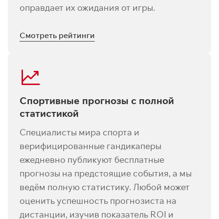
оправдает их ожидания от игры.
Смотреть рейтинги
Спортивные прогнозы с полной
статистикой
Специалисты мира спорта и
верифицированные гандикаперы
ежедневно публикуют бесплатные
прогнозы на предстоящие события, а мы
ведём полную статистику. Любой может
оценить успешность прогнозиста на
дистанции, изучив показатель ROI и