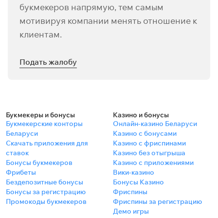
букмекеров напрямую, тем самым
мотивируя компании менять отношение к
клиентам.
Подать жалобу
Букмекеры и бонусы
Казино и бонусы
Букмекерские конторы
Онлайн-казино Беларуси
Беларуси
Казино с бонусами
Скачать приложения для
Казино с фриспинами
ставок
Казино без отыгрыша
Бонусы букмекеров
Казино с приложениями
Фрибеты
Вики-казино
Бездепозитные бонусы
Бонусы Казино
Бонусы за регистрацию
Фриспины
Промокоды букмекеров
Фриспины за регистрацию
Демо игры