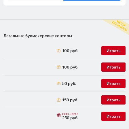
М
С
Т
А
П
Л
А
Ч
Е
Н
Ы
Е
О
Легальные букмекерские конторы
100 руб.
Играть
100 руб.
Играть
50 руб.
Играть
150 руб.
Играть
EXCLUSIVE
Играть
250 руб.