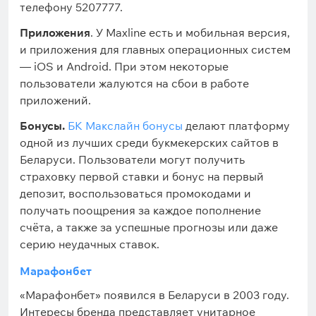
телефону 5207777.
Приложения
. У Maxline есть и мобильная версия,
и приложения для главных операционных систем
— iOS и Android. При этом некоторые
пользователи жалуются на сбои в работе
приложений.
Бонусы.
БК Макслайн бонусы
делают платформу
одной из лучших среди букмекерских сайтов в
Беларуси. Пользователи могут получить
страховку первой ставки и бонус на первый
депозит, воспользоваться промокодами и
получать поощрения за каждое пополнение
счёта, а также за успешные прогнозы или даже
серию неудачных ставок.
Марафонбет
«Марафонбет» появился в Беларуси в 2003 году.
Интересы бренда представляет унитарное