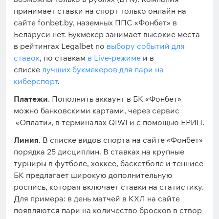
принимает ставки на спорт только онлайн на
сайте fonbet.by, наземных ППС «Фонбет» в
Беларуси нет. Букмекер занимает высокие места
в рейтингах Legalbet по
выбору событий для
ставок
, по ставкам
в Live-режиме
и в
списке
лучших букмекеров для пари на
киберспорт
.
Платежи
. Пополнить аккаунт в БК «Фонбет»
можно банковскими картами, через сервис
«Оплати», в терминалах QIWI и с помощью ЕРИП.
Линия
. В списке видов спорта на сайте «Фонбет»
порядка 25 дисциплин. В ставках на крупные
турниры в футболе, хоккее, баскетболе и теннисе
БК предлагает широкую дополнительную
роспись, которая включает ставки на статистику.
Для примера: в день матчей в КХЛ на сайте
появляются пари на количество бросков в створ