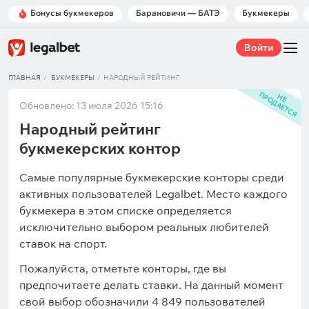
Бонусы букмекеров
Барановичи — БАТЭ
Букмекеры
Войти
ГЛАВНАЯ
БУКМЕКЕРЫ
НАРОДНЫЙ РЕЙТИНГ
П
Н
Е
Р
О
Д
А
Е
Т
С
Я
Обновлено: 13 июля 2026 15:16
Народный рейтинг
букмекерских контор
Самые популярные букмекерские конторы среди
активных пользователей Legalbet. Место каждого
букмекера в этом списке определяется
исключительно выбором реальных любителей
ставок на спорт.
Пожалуйста, отметьте конторы, где вы
предпочитаете делать ставки. На данный момент
свой выбор обозначили 4 849 пользователей