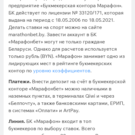
предприятие «Букмекерская контора Марафон».
БК действует по лицензии № 33120/171, которая
выдана на период с 18.05.2006 по 18.05.2021.
Делать ставки на спорт можно на сайте
marathonbet.by. Завести аккаунт в БК
«Марафонбет» могут не только граждане
Беларуси. Однако для расчетов используется
только рубль (BYN). «Марафон» занимает одно из
лидирующих мест в рейтинге букмекерских
контор по
уровню коэффициентов
.
Платежи.
Внести депозит на счёт в букмекерской
конторе «Марафонбет» можно наличными в
наземных пунктах, в терминалах Qiwi и через
«Белпочту», а также банковскими картами, ЕРИП,
в системах «Оплати» и ArtPay.
Линия.
БК «Марафон» входит в топ
букмекеров по выбору ставок. Всего