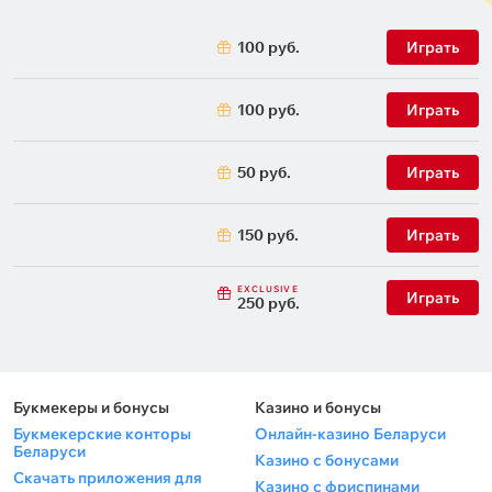
100 руб.
Играть
100 руб.
Играть
50 руб.
Играть
150 руб.
Играть
EXCLUSIVE
Играть
250 руб.
Букмекеры и бонусы
Казино и бонусы
Букмекерские конторы
Онлайн-казино Беларуси
Беларуси
Казино с бонусами
Скачать приложения для
Казино с фриспинами