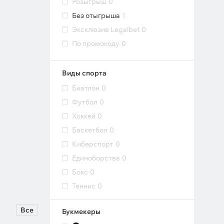
Розыгрыш
0
Без отыгрыша
1
Эксклюзив Legalbet
0
По промокоду
0
Виды спорта
Биатлон
0
Футбол
0
Хоккей
0
Баскетбол
0
Киберспорт
0
Единоборства
0
Бокс
0
Теннис
0
Все
Букмекеры