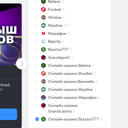
Betera
3
Fonbet
6
Winline
2
Maxline
10
Марафон
6
Betcity
1
Brazino777
2
Grandsport
4
Онлайн-казино Betera
3
3000 руб.
Онлайн-казино Фонбет
5
Онлайн казино Винлайн
4
ублей
Maxline: розыгрыш 10000 рублей
Ма
рт
фрибетами за экспрессы на спорт
Онлайн-казино Maxline
6
15
Онлайн-казино Марафон
4
Онлайн-казино
Grandcasino
6
Принять участие
Онлайн-казино Brazino777
4
Истекает:
через
4 дня
Ист