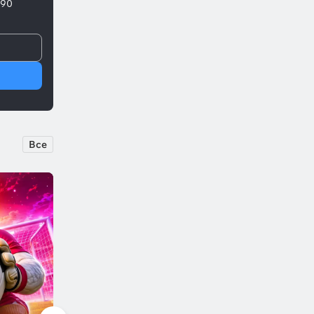
 90
Maxline: до 150 рублей фрибетами
Fo
новым игрокам
пе
150BYN
Получить фрибет
Истекает:
бессрочно
Ист
Все