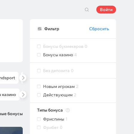
Войти
Фильтр
Сбросить
Бонусы букмекеров
0
Бонусы казино
4
Без депозита
0
ndsport
Онлайн-казино Grandcasino
Новым игрокам
2
 казино
Бонусы казино за регистрацию
Фриспины
П
Действующим
2
Типы бонуса
вые бонусы
Фриспины
1
Фрибет
0