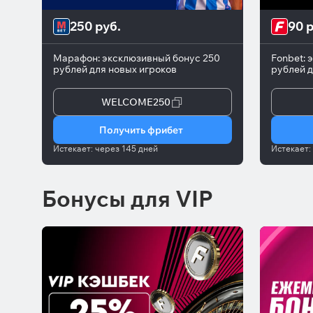
250 руб.
90 р
Марафон: эксклюзивный бонус 250
Fonbet: 
рублей для новых игроков
рублей д
WELCOME250
Получить фрибет
Истекает:
через
145 дней
Истекает:
Бонусы для VIP