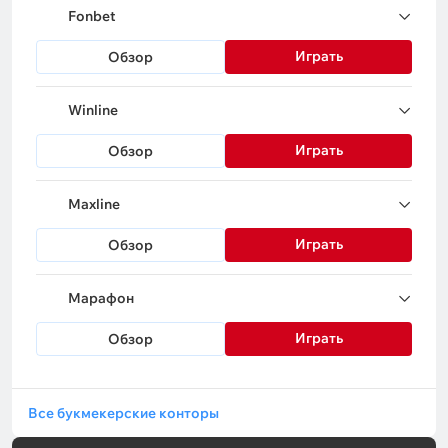
Fonbet
Играть
Обзор
Winline
Играть
Обзор
Maxline
Играть
Обзор
Марафон
Играть
Обзор
Все букмекерские конторы