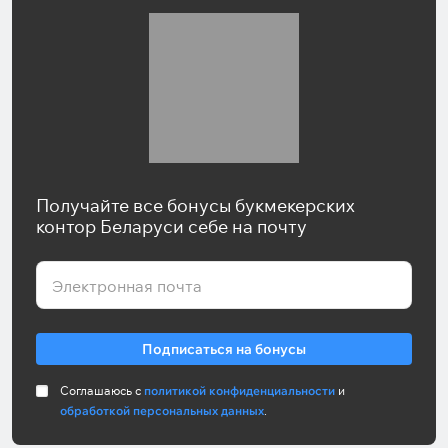
Получайте все бонусы букмекерских
контор Беларуси себе на почту
Электронная почта
Подписаться на бонусы
Соглашаюсь с
политикой конфиденциальности
и
обработкой персональных данных
.