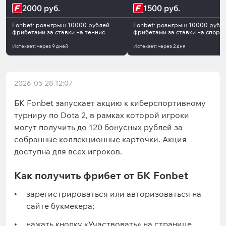
2000 руб.
1500 руб.
Fonbet: розыгрыш 10000 рублей
Fonbet: розыгрыш 10000 рубл
фрибетами за ставки на теннис
фрибетами за ставки на спорт
Истекает:
через
9 дней
Истекает:
через
2 дня
2026-05-28 12:07
БК
Fonbet
запускает акцию к киберспортивному
турниру по Dota 2, в рамках которой игроки
могут получить до 120 бонусных рублей за
собранные коллекционные карточки. Акция
доступна для всех игроков.
Как получить фрибет от БК Fonbet
зарегистрироваться или авторизоваться на
сайте букмекера;
нажать кнопку «Участвовать» на странице