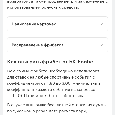
возвратом, а также проданные или заключенные с
использованием бонусных средств.
Начисление карточек
Распределение фрибетов
Как отыграть фрибет от БК Fonbet
Всю сумму фрибета необходимо использовать
для ставок на любые спортивные события с
коэффициентом от 1.80 до 3.00 (минимальный
коэффициент каждого события в экспрессе
— 1.40). Пари может быть любого типа.
В случае выигрыша бесплатной ставки, из суммы,
получаемой в результате расчета пари,