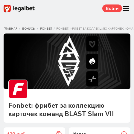
Войти
ГЛАВНАЯ
БОНУСЫ
FONBET
FONBET: ФРИБЕТ ЗА КОЛЛЕКЦИЮ КАРТОЧЕК КОМАН
Fonbet: фрибет за коллекцию
карточек команд BLAST Slam VII
120
руб.
Истек