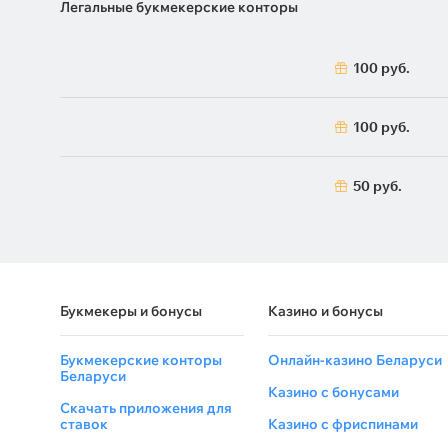
Легальные букмекерские конторы
100 руб.
100 руб.
50 руб.
Букмекеры и бонусы
Казино и бонусы
Букмекерские конторы
Онлайн-казино Беларуси
Беларуси
Казино с бонусами
Скачать приложения для
ставок
Казино с фриспинами