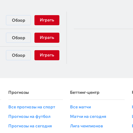
Играть
Обзор
Играть
Обзор
Играть
Обзор
Прогнозы
Беттинг-центр
Все прогнозы на спорт
Все матчи
Прогнозы на футбол
Матчи на сегодня
Прогнозы на сегодня
Лига чемпионов