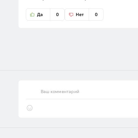
Да
0
Нет
0
Ваш комментарий