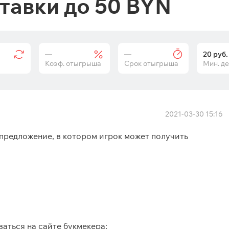
ставки до 50 BYN
—
—
20 руб.
Коэф. отыгрыша
Срок отыгрыша
Мин. д
2021-03-30 15:16
предложение, в котором игрок может получить
аться на сайте букмекера;