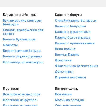
Букмекеры и бонусы
Казино и бонусы
Букмекерские конторы
Онлайн-казино Беларуси
Беларуси
Казино с бонусами
Скачать приложения для
Казино с фриспинами
ставок
Казино без отыгрыша
Бонусы букмекеров
Казино с приложениями
Фрибеты
Вики-казино
Бездепозитные бонусы
Бонусы Казино
Бонусы за регистрацию
Фриспины
Промокоды букмекеров
Фриспины за регистрацию
Демо игры
Игровые автоматы
Прогнозы
Беттинг-центр
Все прогнозы на спорт
Все матчи
Прогнозы на футбол
Матчи на сегодня
Прогнозы на сегодня
Лига чемпионов