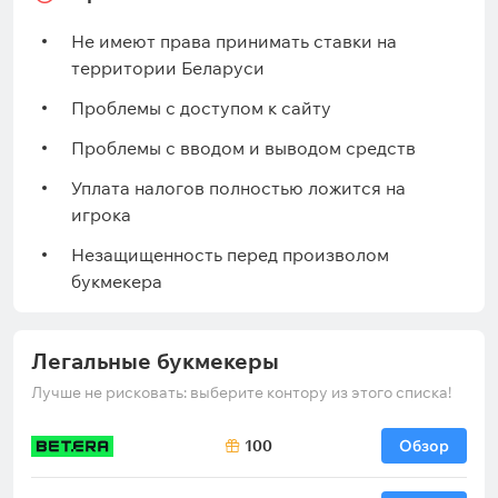
Не имеют права принимать ставки на
территории Беларуси
Проблемы с доступом к сайту
Проблемы с вводом и выводом средств
Уплата налогов полностью ложится на
игрока
Незащищенность перед произволом
букмекера
Легальные букмекеры
Лучше не рисковать: выберите контору из этого списка!
100
Обзор