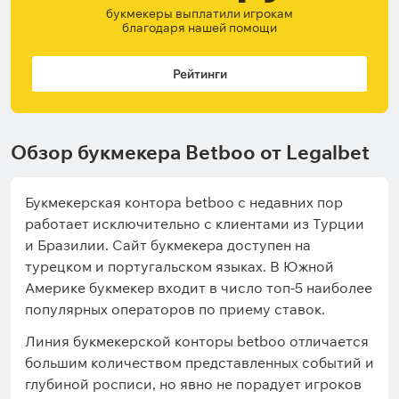
букмекеры выплатили игрокам
благодаря нашей помощи
Рейтинги
Обзор букмекера Betboo от Legalbet
Букмекерская контора betboo с недавних пор
работает исключительно с клиентами из Турции
и Бразилии. Сайт букмекера доступен на
турецком и португальском языках. В Южной
Америке букмекер входит в число топ-5 наиболее
популярных операторов по приему ставок.
Линия букмекерской конторы betboo отличается
большим количеством представленных событий и
глубиной росписи, но явно не порадует игроков