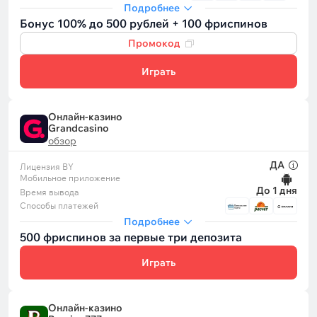
Подробнее
Бонус 100% до 500 рублей + 100 фриспинов
Промокод
Играть
Онлайн-казино
Grandcasino
обзор
ДА
Лицензия BY
Мобильное приложение
До 1 дня
Время вывода
Способы платежей
Подробнее
500 фриспинов за первые три депозита
Играть
Онлайн-казино