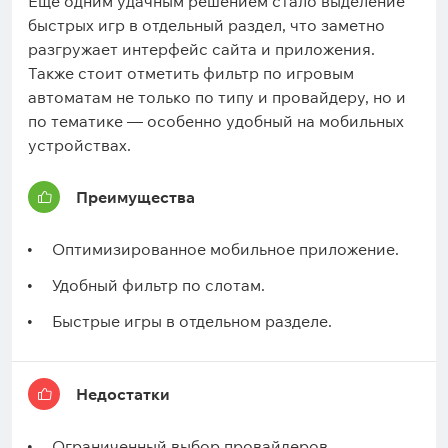
Ещё одним удачным решением стало выделение
быстрых игр в отдельный раздел, что заметно
разгружает интерфейс сайта и приложения.
Также стоит отметить фильтр по игровым
автоматам не только по типу и провайдеру, но и
по тематике — особенно удобный на мобильных
устройствах.
Преимущества
Оптимизированное мобильное приложение.
Удобный фильтр по слотам.
Быстрые игры в отдельном разделе.
Недостатки
Ограниченный выбор провайдеров.