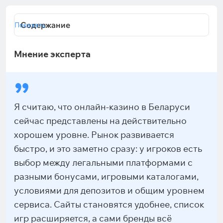
Содержание
Мнение эксперта
Я считаю, что онлайн-казино в Беларуси
сейчас представлены на действительно
хорошем уровне. Рынок развивается
быстро, и это заметно сразу: у игроков есть
выбор между легальными платформами с
разными бонусами, игровыми каталогами,
условиями для депозитов и общим уровнем
сервиса. Сайты становятся удобнее, список
игр расширяется, а сами бренды всё