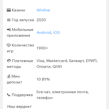
🎰 Казино
Winline
📅 Год запуска
2020
📲 Мобильные
Android
,
iOS
приложения
🎲 Количество
1900+
игр
💳 Платежные
Visa, Mastercard, Белкарт, ЕРИП,
методы
Оплати, QIWI
💰 Мин.
10 BYN
депозит
live-чат, электронная почта,
📞 Поддержка
телефон
Наш вердикт