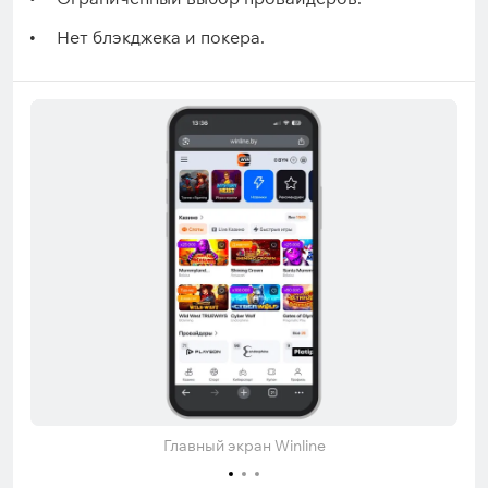
Нет блэкджека и покера.
Главный экран Winline