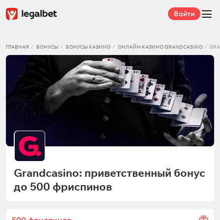
Войти
ГЛАВНАЯ
БОНУСЫ
БОНУСЫ КАЗИНО
ОНЛАЙН-КАЗИНО GRANDCASINO
GRA
Grandcasino: приветственный бонус
до 500 фриспинов
500 фриспинов