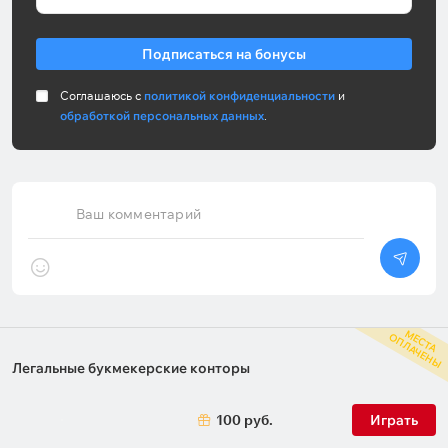
Подписаться на бонусы
Соглашаюсь с
политикой конфиденциальности
и
обработкой персональных данных
.
Ваш комментарий
М
С
Т
А
П
Л
А
Ч
Е
Н
Ы
Е
О
Легальные букмекерские конторы
100 руб.
Играть