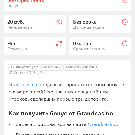
Бонус
20 руб.
Без срока
Мин. депозит
До конца акции
Нет
0 часов
Отыгрыш
Срок отыгрыша
ЗА РЕГИСТРАЦИЮ
ФРИСПИНЫ
БОНУС ЗА ДЕПОЗИТ
2026-07-13 15:23
Grandcasino
предлагает приветственный бонус в
размере до 500 бесплатных вращений для
игроков, сделавших первые три депозита.
Как получить бонус от Grandcasino
Зарегистрироваться на сайте
Grandcasino
;
Внести депозиты согласно условиям;