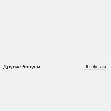
100 фриспинов
Спины «Колеса Чуде
Grandcasino: Кешбэк в виде
Grandcasino: Спины «Колеса Чу
фриспинов на Pragmatic Play
за депозит
Истекает:
бессрочно
Истекает:
бессрочно
Другие бонусы
Все бонусы