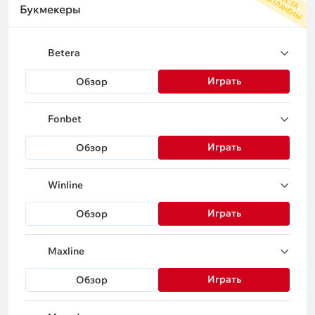
М
С
Т
А
П
Л
А
Ч
Е
Н
Ы
Е
О
Букмекеры
Betera
Играть
Обзор
Fonbet
Играть
Обзор
Winline
Играть
Обзор
Maxline
Играть
Обзор