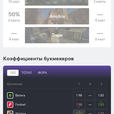
13 карт
2 карты
50%
—
Anubis
2 карты
0 карт
—
—
Train
0 карт
0 карт
Коэффициенты букмекеров
1X2
ТОТАЛ
ФОРА
Букмекер
1
X
2
Betera
1.98
—
1.83
Fonbet
1.98
—
1.83
Winline
2.07
—
1.77