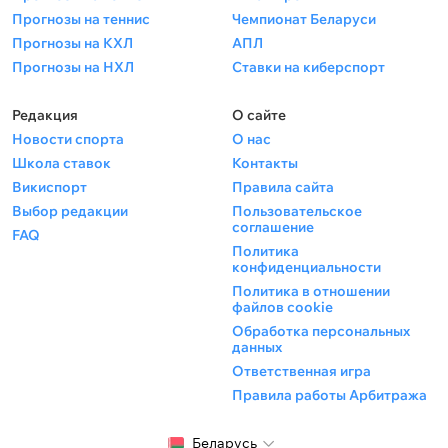
Прогнозы на теннис
Чемпионат Беларуси
Прогнозы на КХЛ
АПЛ
Прогнозы на НХЛ
Ставки на киберспорт
Редакция
О сайте
Новости спорта
О нас
Школа ставок
Контакты
Викиспорт
Правила сайта
Выбор редакции
Пользовательское
соглашение
FAQ
Политика
конфиденциальности
Политика в отношении
файлов cookie
Обработка персональных
данных
Ответственная игра
Правила работы Арбитража
Беларусь