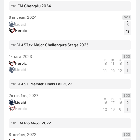
IEM Chengdu 2024
8 апреля, 2024
BO1
a
Liquid
8
Heroic
13
BLAST.tv Major Challengers Stage 2023
14 мая, 2023
BO3
in
m
a
Heroic
16
11
16
2
Liquid
11
16
12
1
BLAST Premier Finals Fall 2022
26 ноября, 2022
BO3
o
in
v
Liquid
16
17
16
2
Heroic
10
19
9
1
IEM Rio Major 2022
8 ноября, 2022
BO3