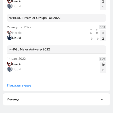
Heroic
2
Liquid
1
BLAST Premier Groups Fall 2022
27 августа, 2022
BO3
v
o
Heroic
6
8
0
Liquid
16
16
2
PGL Major Antwerp 2022
14 мая, 2022
BO1
v
Heroic
16
Liquid
11
Показать еще
Легенда