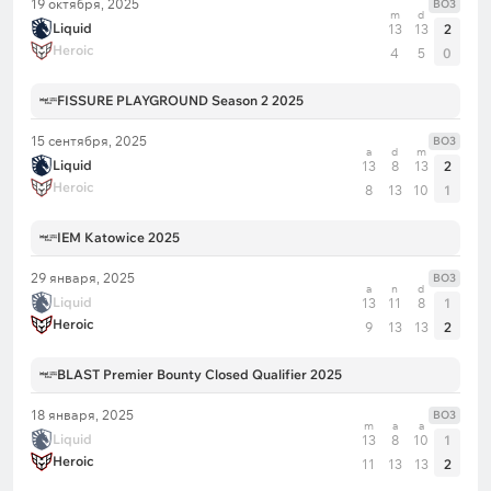
19 октября, 2025
BO3
m
d
Liquid
13
13
2
Heroic
4
5
0
FISSURE PLAYGROUND Season 2 2025
15 сентября, 2025
BO3
a
d
m
Liquid
13
8
13
2
Heroic
8
13
10
1
IEM Katowice 2025
29 января, 2025
BO3
a
n
d
Liquid
13
11
8
1
Heroic
9
13
13
2
BLAST Premier Bounty Closed Qualifier 2025
18 января, 2025
BO3
m
a
a
Liquid
13
8
10
1
Heroic
11
13
13
2