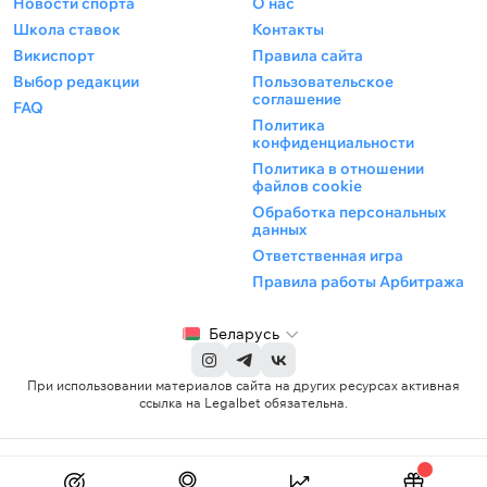
Новости спорта
О нас
Школа ставок
Контакты
Викиспорт
Правила сайта
Выбор редакции
Пользовательское
соглашение
FAQ
Политика
конфиденциальности
Политика в отношении
файлов cookie
Обработка персональных
данных
Ответственная игра
Правила работы Арбитража
Беларусь
При использовании материалов сайта на других ресурсах активная
ссылка на Legalbet обязательна.
© 2019 - 2026 MC Media Corp.
Для лиц
Limited. Все права защищены.
старше 21 года