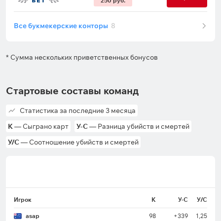
250 руб.
Все букмекерские конторы
8
* Сумма нескольких приветственных бонусов
Стартовые составы команд
Статистика за последние 3 месяца
K
— Сыграно карт
У-С
— Разница убийств и смертей
У/С
— Соотношение убийств и смертей
Игрок
K
У-С
У/С
asap
98
+339
1,25