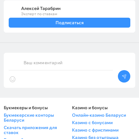
Алексей Тарабрин
Эксперт по ставкам
Подписаться
Ваш комментарий
Букмекеры и бонусы
Казино и бонусы
Букмекерские конторы
Онлайн-казино Беларуси
Беларуси
Казино с бонусами
Скачать приложения для
Казино с фриспинами
ставок
Казино без отыгрыша