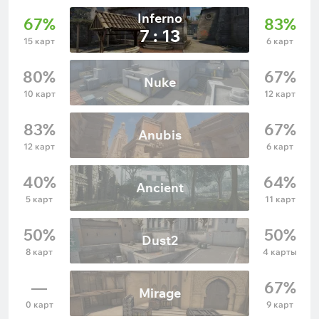
Inferno
67%
83%
7 : 13
15 карт
6 карт
80%
67%
Nuke
10 карт
12 карт
83%
67%
Anubis
12 карт
6 карт
40%
64%
Ancient
5 карт
11 карт
50%
50%
Dust2
8 карт
4 карты
—
67%
Mirage
0 карт
9 карт