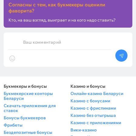
Согласны с тем, как букмекеры оценили
фаворита?
Кто, на ваш взгляд, выиграет и на кого надо ставить?
Ваш комментарий
Букмекеры и бонусы
Казино и бонусы
Букмекерские конторы
Онлайн-казино Беларуси
Беларуси
Казино с бонусами
Скачать приложения для
Казино с фриспинами
ставок
Казино без отыгрыша
Бонусы букмекеров
Казино с приложениями
Фрибеты
Вики-казино
Бездепозитные бонусы