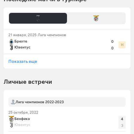
21 января, 2025
Лига чемпионов
Брюгге
0
Н
Ювентус
0
Показать еще
Личные встречи
Лига чемпионов 2022-2023
25 октября, 2022
Бенфика
4
Ювентус
3