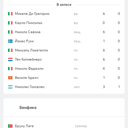
В запасе
Микеле Ди Грегорио
вр.
6
-3
Судья:
Иштван Ковач (Румыния)
Карло Пинсольо
вр.
0
0
Николо Савона
защ.
6
0
Матчей – 7 (Международные встречи, 2024/25);
Йонас Рухи
защ.
1
0
Показал ж/к (с учётом вторых) – 24;
Мануэль Локателли
пз.
6
0
Тён Копмейнерс
пз.
6
0
В среднем за матч ж/к – 3,4;
Николо Фаджоли
пз.
4
0
Показал к/к – 2;
Василе Аджич
пз.
1
0
Фолов в среднем за матч – 24;
Николас Гонсалес
нап.
3
1
Пенальти – 14%.
«Ювентус» – «Бенфика»: прогноз на матч
Бенфика
На своем поле туринцы обычно играют с
акцентом на атакующие действия, и с
результативностью у команды редко бывают
Бруну Лаге
тренер