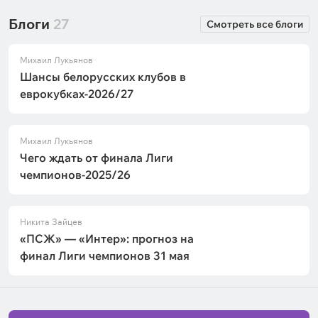
Блоги
27
Смотреть все блоги
Михаил Лукьянов
Шансы белорусских клубов в
еврокубках-2026/27
Михаил Лукьянов
Чего ждать от финала Лиги
чемпионов-2025/26
Никита Зайцев
«ПСЖ» — «Интер»: прогноз на
финал Лиги чемпионов 31 мая