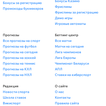
Бонусы Казино
Бонусы за регистрацию
Фриспины
Промокоды букмекеров
Фриспины за регистрацию
Демо игры
Игровые автоматы
Прогнозы
Беттинг-центр
Все прогнозы на спорт
Все матчи
Прогнозы на футбол
Матчи на сегодня
Прогнозы на сегодня
Лига чемпионов
Прогнозы на хоккей
Лига Европы
Прогнозы на теннис
Чемпионат Беларуси
Прогнозы на КХЛ
АПЛ
Прогнозы на НХЛ
Ставки на киберспорт
Редакция
О сайте
Новости спорта
О нас
Школа ставок
Контакты
Викиспорт
Правила сайта