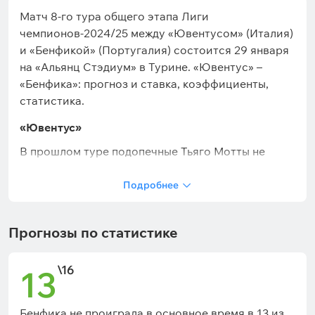
Матч 8-го тура общего этапа Лиги
чемпионов-2024/25 между «Ювентусом» (Италия)
и «Бенфикой» (Португалия) состоится 29 января
на «Альянц Стэдиум» в Турине. «Ювентус» –
«Бенфика»: прогноз и ставка, коэффициенты,
статистика.
«Ювентус»
В прошлом туре подопечные Тьяго Мотты не
смогли одолеть «Брюгге» в гостевом поединке
(0:0). «Ювентус» продлил беспроигрышную
Подробнее
серию в Лиге чемпионов до четырех встреч, но
одержал на этом отрезке всего одну победу.
Прогнозы по статистике
Впрочем, в трех последних матчах в этом
турнире итальянцы смогли сыграть на ноль. В
турнирной таблице у клуба 12 очков и 17-я
\16
13
строчка. Путевку в плей-офф туринцы уже
забронировали, но еще имеют небольшие шансы
Бенфика не проиграла в основное время в 13 из