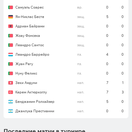
сохранить свои ворота в неприкосновенности.
Самуэль Соарес
вр.
0
0
Ян-Никлас Бесте
защ.
5
0
Ожидаю, что оба оппонента проявят себя в атаке.
Адриан Байрами
защ.
0
0
Мой прогноз:
«Обе забьют – да»
с кэфом
1.82
Жоау Фонсека
защ.
0
0
Леандро Сантос
защ.
0
0
Леандро Баррейро
пз.
4
0
Автор:
Дмитрий Щурко
Жуан Регу
пз.
0
0
Нуну Феликс
пз.
0
0
Зеки Амдуни
нап.
7
1
Керем Актюркоглу
нап.
7
3
Бенджамин Ролхайзер
нап.
5
0
Джанлука Престианни
нап.
0
0
Последние матчи в турнире