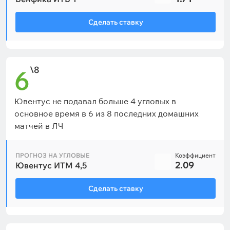
предыдущих встреч на своем поле в этом
еврокубке.
Сделать ставку
Цифра «1» была в счете по итогам основного
времени в 5 из 6 последних домашних
поединков туринцев в ЛЧ.
\8
6
Все ставки и прогнозы на Лигу чемпионов
Ювентус не подавал больше 4 угловых в
основное время в 6 из 8 последних домашних
«Бенфика»
матчей в ЛЧ
Подопечные Бруну Лаже в прошлом туре
уступили на своем поле «Барселоне» со счетом
ПРОГНОЗ НА УГЛОВЫЕ
Коэффициент
4:5. Причем «Бенфика» имела по ходу матча
2.09
Ювентус ИТМ 4,5
преимущество в два мяча, однако позволила
сопернику вырвать победу в концовке. В итоге
Сделать ставку
команда не выиграла в 4 из 5 последних встреч в
ЛЧ (1 ничья, 3 поражения). Такие результаты
опустили португальцев, имеющих в своем активе