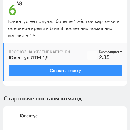
десять баллов, на 21-е место в турнирной
\8
6
таблице. Впрочем, в случае победы над
«Ювентусом» клуб гарантированно попадет в
Ювентус не получал больше 1 жёлтой карточки в
плей-офф.
основное время в 6 из 8 последних домашних
матчей в ЛЧ
Полузащитник Ренату Саншеш и нападающий
Тиагу Гоувейя пропустят встречу из-за травм.
ПРОГНОЗ НА ЖЕЛТЫЕ КАРТОЧКИ
Коэффициент
2.35
Ювентус ИТМ 1,5
Защитник Альваро Фернандес Каррерас и
нападающий Артур Кабрал
Сделать ставку
дисквалифицированы.
Оба оппонента отличались в основное время в
Стартовые составы команд
5 из 7 последних выездных встреч команды в
ЛЧ.
Ювентус
Цифра «1» была в счете по итогам 90 минут в 5
из 6 предыдущих гостевых поединков клуба в