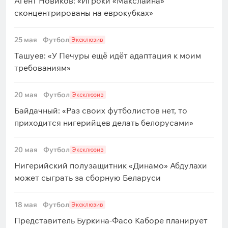
Агент Новиков: «Игроки «Макслайна»
сконцентрированы на еврокубках»
25 мая
Футбол
Эксклюзив
Ташуев: «У Печуры ещё идёт адаптация к моим
требованиям»
20 мая
Футбол
Эксклюзив
Байдачный: «Раз своих футболистов нет, то
приходится нигерийцев делать белорусами»
20 мая
Футбол
Эксклюзив
Нигерийский полузащитник «Динамо» Абдулахи
может сыграть за сборную Беларуси
18 мая
Футбол
Эксклюзив
Представитель Буркина-Фасо Каборе планирует