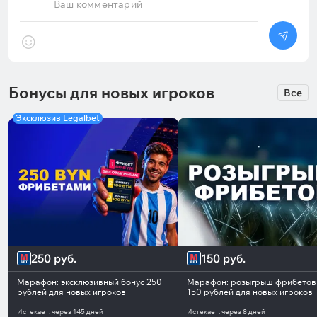
Ваш комментарий
Бонусы для новых игроков
Все
Эксклюзив Legalbet
250 руб.
150 руб.
Марафон: эксклюзивный бонус 250
Марафон: розыгрыш фрибетов
рублей для новых игроков
150 рублей для новых игроков
Истекает:
через
145 дней
Истекает:
через
8 дней