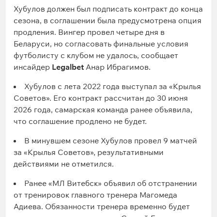
Хубулов должен был подписать контракт до конца
сезона, в соглашении была предусмотрена опция
продления. Вингер провел четыре дня в
Беларуси, но согласовать финальные условия
футболисту с клубом не удалось, сообщает
инсайдер
Legalbet
Анар Ибрагимов.
Хубулов с лета 2022 года выступал за «Крылья
Советов». Его контракт рассчитан до 30 июня
2026 года, самарская команда ранее объявила,
что соглашение продлено не будет.
В минувшем сезоне Хубулов провел 9 матчей
за «Крылья Советов», результативными
действиями не отметился.
Ранее «МЛ Витебск» объявил об отстранении
от тренировок главного тренера Магомеда
Адиева. Обязанности тренера временно будет