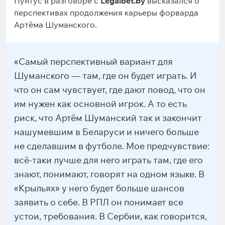
Пунтус в разговоре с
Legalbet.by
высказался о
перспективах продолжения карьеры форварда
Артёма Шуманского.
«Самый перспективный вариант для
Шуманского — там, где он будет играть. И
что он сам чувствует, где дают повод, что он
им нужен как основной игрок. А то есть
риск, что Артём Шуманский так и закончит
нашумевшим в Беларуси и ничего больше
не сделавшим в футболе. Мое предчувствие:
всё-таки лучше для него играть там, где его
знают, понимают, говорят на одном языке. В
«Крыльях» у него будет больше шансов
заявить о себе. В РПЛ он понимает все
устои, требования. В Сербии, как говорится,