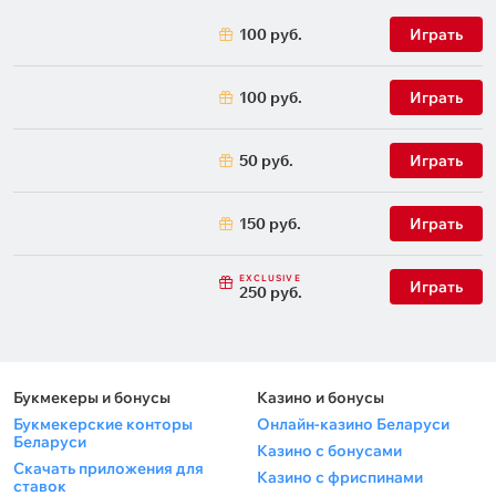
100 руб.
Играть
100 руб.
Играть
50 руб.
Играть
150 руб.
Играть
EXCLUSIVE
Играть
250 руб.
Букмекеры и бонусы
Казино и бонусы
Букмекерские конторы
Онлайн-казино Беларуси
Беларуси
Казино с бонусами
Скачать приложения для
Казино с фриспинами
ставок