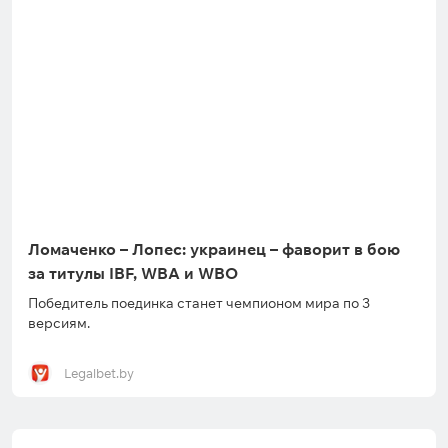
Ломаченко – Лопес: украинец – фаворит в бою
за титулы IBF, WBA и WBO
Победитель поединка станет чемпионом мира по 3
версиям.
Legalbet.by