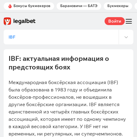
Бонусы букмекеров
Барановичи — БАТЭ
Букмекеры
Войти
IBF
IBF: актуальная информация о
предстоящих боях
Международная боксёрская ассоциация (IBF)
была образована в 1983 году и объединила
боксёров-профессионалов, не вошедших в
другие боксёрские организации. IBF является
единственной из четырёх главных боксёрских
ассоциаций, которая имеет по одному чемпиону
в каждой весовой категории. У IBF нет ни
временных, ни регулярных, ни суперчемпионов.