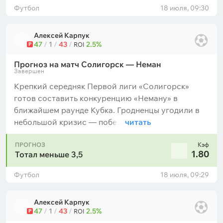
Футбол
18 июля, 09:30
Алексей Карпук
47
/
1
/
43
/
2.5%
Р
ROI
Прогноз на матч Солигорск — Неман
Завершен
Крепкий середняк Первой лиги «Солигорск»
готов составить конкуренцию «Неману» в
ближайшем раунде Кубка. Гродненцы угодили в
небольшой кризис — побе...
читать
ПРОГНОЗ
Кэф
1.80
Тотал меньше 3,5
Футбол
18 июля, 09:29
Алексей Карпук
47
/
1
/
43
/
2.5%
Р
ROI