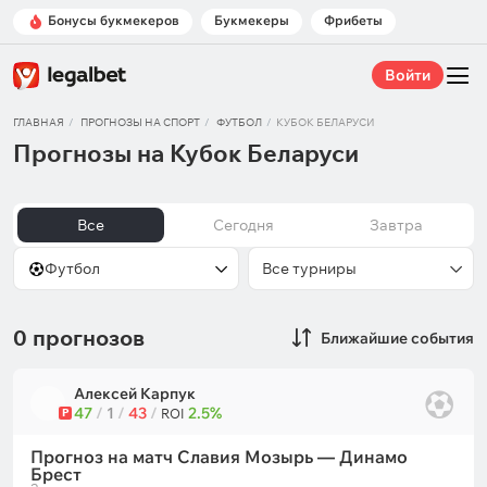
Бонусы букмекеров
Букмекеры
Фрибеты
Войти
ГЛАВНАЯ
ПРОГНОЗЫ НА СПОРТ
ФУТБОЛ
КУБОК БЕЛАРУСИ
Прогнозы на Кубок Беларуси
Все
Сегодня
Завтра
Футбол
Все турниры
0 прогнозов
Ближайшие события
Алексей Карпук
47
/
1
/
43
/
2.5%
Р
ROI
Прогноз на матч Славия Мозырь — Динамо
Брест