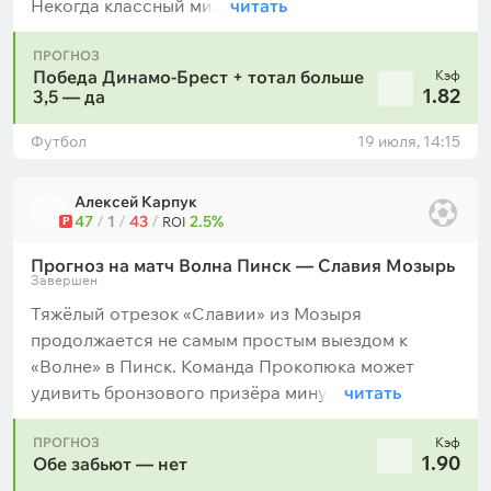
Некогда классный ми...
читать
ПРОГНОЗ
Победа Динамо-Брест + тотал больше
Кэф
1.82
3,5 — да
Футбол
19 июля, 14:15
Алексей Карпук
47
/
1
/
43
/
2.5%
Р
ROI
Прогноз на матч Волна Пинск — Славия Мозырь
Завершен
Тяжёлый отрезок «Славии» из Мозыря
продолжается не самым простым выездом к
«Волне» в Пинск. Команда Прокопюка может
удивить бронзового призёра мину...
читать
ПРОГНОЗ
Кэф
1.90
Обе забьют — нет