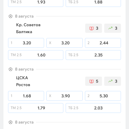
1.93
1.88
ТМ
2.5
ТБ
2.5
8 августа
Кр. Советов
3
3
Балтика
3.20
3.20
2.44
1
X
2
1.60
2.35
ТМ
2.5
ТБ
2.5
8 августа
ЦСКА
5
3
Ростов
1.68
3.90
5.30
1
X
2
1.79
2.03
ТМ
2.5
ТБ
2.5
8 августа