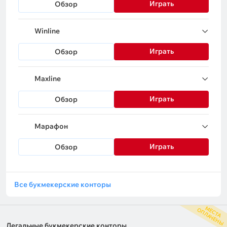
Играть
Обзор
Winline
Играть
Обзор
Maxline
Играть
Обзор
Марафон
Играть
Обзор
Все букмекерские конторы
М
С
Т
А
П
Л
А
Ч
Е
Н
Ы
Е
О
Легальные букмекерские конторы