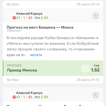
Футбол
25 июля, 09:13
Алексей Карпук
47
/
1
/
43
/
2.5%
Р
ROI
Прогноз на матч Белшина — Минск
Завершен
В последнем раунде Кубка Беларуси «Белшина» и
«Минск» выступили по-разному. Если бобруйчане
легко прошли своего соперника, то «горожане»
едва не вы...
читать
ПРОГНОЗ
Кэф
1.52
Проход Минска
Футбол
25 июля, 09:10
Алексей Карпук
47
/
1
/
43
/
2.5%
Р
ROI