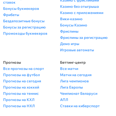
Казино с фриспинами
ставок
Казино без отыгрыша
Бонусы букмекеров
Казино с приложениями
Фрибеты
Вики-казино
Бездепозитные бонусы
Бонусы Казино
Бонусы за регистрацию
Фриспины
Промокоды букмекеров
Фриспины за регистрацию
Демо игры
Игровые автоматы
Прогнозы
Беттинг-центр
Все прогнозы на спорт
Все матчи
Прогнозы на футбол
Матчи на сегодня
Прогнозы на сегодня
Лига чемпионов
Прогнозы на хоккей
Лига Европы
Прогнозы на теннис
Чемпионат Беларуси
Прогнозы на КХЛ
АПЛ
Прогнозы на НХЛ
Ставки на киберспорт