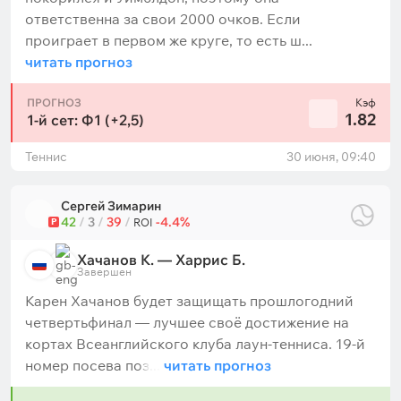
ответственна за свои 2000 очков. Если
проиграет в первом же круге, то есть ш...
читать прогноз
ПРОГНОЗ
Кэф
1.82
1-й сет: Ф1 (+2,5)
Теннис
30 июня, 09:40
Сергей Зимарин
42
/
3
/
39
/
-4.4%
Р
ROI
Хачанов К. — Харрис Б.
Завершен
Карен Хачанов будет защищать прошлогодний
четвертьфинал — лучшее своё достижение на
кортах Всеанглийского клуба лаун-тенниса. 19-й
номер посева поз...
читать прогноз