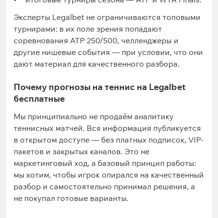
Эксперты Legalbet не ограничиваются топовыми
турнирами: в их поле зрения попадают
соревнования ATP 250/500, челленджеры и
другие нишевые события — при условии, что они
дают материал для качественного разбора.
Почему прогнозы на теннис на Legalbet
бесплатные
Мы принципиально не продаём аналитику
теннисных матчей. Вся информация публикуется
в открытом доступе — без платных подписок, VIP-
пакетов и закрытых каналов. Это не
маркетинговый ход, а базовый принцип работы:
мы хотим, чтобы игрок опирался на качественный
разбор и самостоятельно принимал решения, а
не покупал готовые варианты.