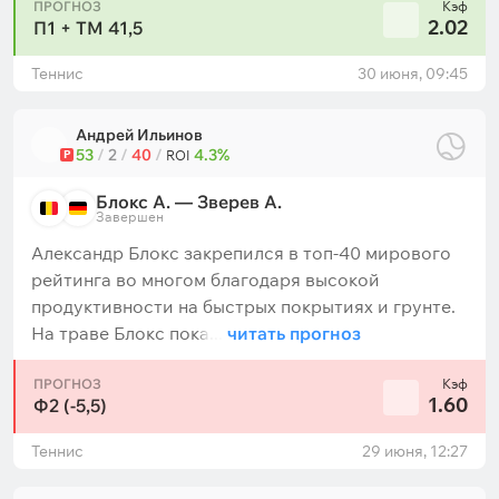
ПРОГНОЗ
Кэф
2.02
П1 + ТМ 41,5
Теннис
30 июня, 09:45
Андрей Ильинов
53
/
2
/
40
/
4.3%
Р
ROI
Блокс А. — Зверев А.
Завершен
Александр Блокс закрепился в топ-40 мирового
рейтинга во многом благодаря высокой
продуктивности на быстрых покрытиях и грунте.
На траве Блокс пока...
читать прогноз
ПРОГНОЗ
Кэф
1.60
Ф2 (-5,5)
Теннис
29 июня, 12:27