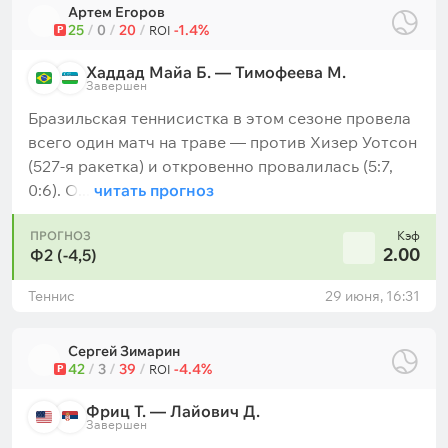
Артем Егоров
25
/
0
/
20
/
-1.4%
Р
ROI
Хаддад Майа Б. — Тимофеева М.
Завершен
Бразильская теннисистка в этом сезоне провела
всего один матч на траве — против Хизер Уотсон
(527-я ракетка) и откровенно провалилась (5:7,
0:6). О...
читать прогноз
ПРОГНОЗ
Кэф
2.00
Ф2 (-4,5)
Теннис
29 июня, 16:31
Сергей Зимарин
42
/
3
/
39
/
-4.4%
Р
ROI
Фриц Т. — Лайович Д.
Завершен