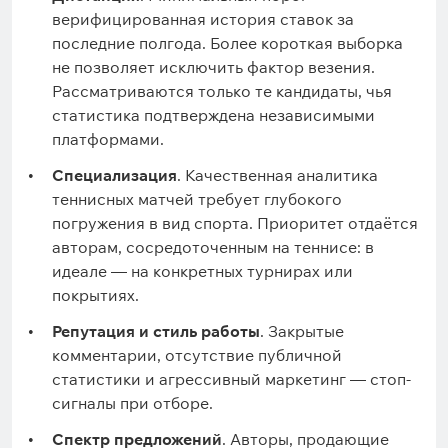
верифицированная история ставок за
последние полгода. Более короткая выборка
не позволяет исключить фактор везения.
Рассматриваются только те кандидаты, чья
статистика подтверждена независимыми
платформами.
Специализация
. Качественная аналитика
теннисных матчей требует глубокого
погружения в вид спорта. Приоритет отдаётся
авторам, сосредоточенным на теннисе: в
идеале — на конкретных турнирах или
покрытиях.
Репутация и стиль работы
. Закрытые
комментарии, отсутствие публичной
статистики и агрессивный маркетинг — стоп-
сигналы при отборе.
Спектр предложений
. Авторы, продающие