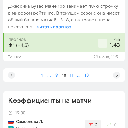
Джессика Бузас Манейро занимает 48-ю строчку
в мировом рейтинге. В текущем сезоне она имеет
общий баланс матчей 13-18, а на траве в июне
показала р...
читать прогноз
ПРОГНОЗ
Кэф
1.43
Ф1 (+4,5)
Теннис
29 июня, 11:51
1
...
9
10
11
...
13
Коэффициенты на матчи
19:30
Самсонова Л.
2
0