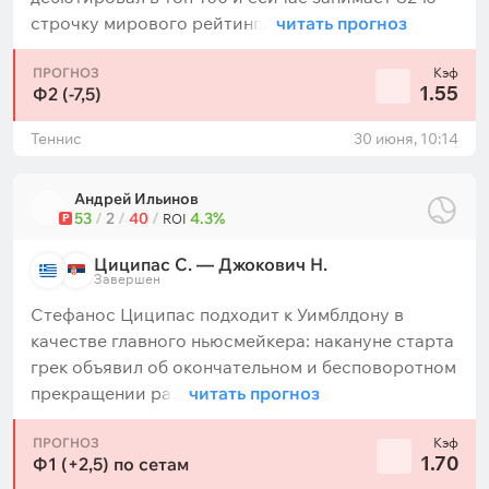
строчку мирового рейтинг...
читать прогноз
ПРОГНОЗ
Кэф
1.55
Ф2 (-7,5)
Теннис
30 июня, 10:14
Андрей Ильинов
53
/
2
/
40
/
4.3%
Р
ROI
Циципас С. — Джокович Н.
Завершен
Стефанос Циципас подходит к Уимблдону в
качестве главного ньюсмейкера: накануне старта
грек объявил об окончательном и бесповоротном
прекращении ра...
читать прогноз
ПРОГНОЗ
Кэф
1.70
Ф1 (+2,5) по сетам