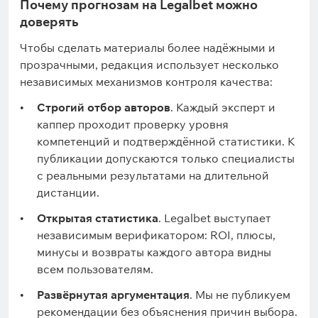
Почему прогнозам на Legalbet можно
доверять
Чтобы сделать материалы более надёжными и
прозрачными, редакция использует несколько
независимых механизмов контроля качества:
Строгий отбор авторов
. Каждый эксперт и
каппер проходит проверку уровня
компетенций и подтверждённой статистики. К
публикации допускаются только специалисты
с реальными результатами на длительной
дистанции.
Открытая статистика
. Legalbet выступает
независимым верификатором: ROI, плюсы,
минусы и возвраты каждого автора видны
всем пользователям.
Развёрнутая аргументация
. Мы не публикуем
рекомендации без объяснения причин выбора.