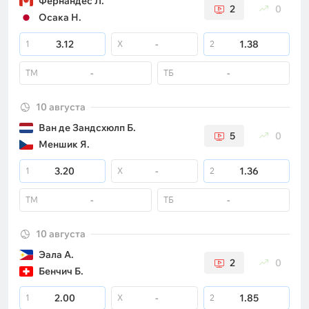
Фернандес Л.
2
0
Осака Н.
3.12
-
1.38
1
X
2
-
-
ТМ
ТБ
10 августа
Ван де Зандсхюлп Б.
5
0
Меншик Я.
3.20
-
1.36
1
X
2
-
-
ТМ
ТБ
10 августа
Эала А.
2
0
Бенчич Б.
2.00
-
1.85
1
X
2