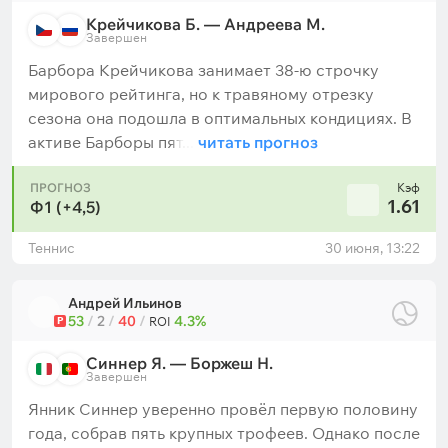
Крейчикова Б. — Андреева М.
Завершен
Барбора Крейчикова занимает 38-ю строчку
мирового рейтинга, но к травяному отрезку
сезона она подошла в оптимальных кондициях. В
активе Барборы пят...
читать прогноз
ПРОГНОЗ
Кэф
1.61
Ф1 (+4,5)
Теннис
30 июня, 13:22
Андрей Ильинов
53
/
2
/
40
/
4.3%
Р
ROI
Синнер Я. — Боржеш Н.
Завершен
Янник Синнер уверенно провёл первую половину
года, собрав пять крупных трофеев. Однако после