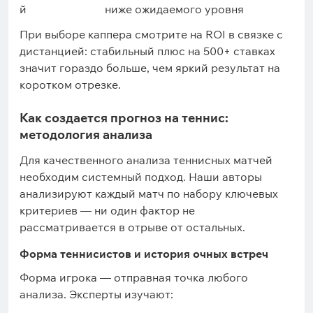
й
ниже ожидаемого уровня
При выборе каппера смотрите на ROI в связке с
дистанцией: стабильный плюс на 500+ ставках
значит гораздо больше, чем яркий результат на
коротком отрезке.
Как создается прогноз на теннис:
методология анализа
Для качественного анализа теннисных матчей
необходим системный подход. Наши авторы
анализируют каждый матч по набору ключевых
критериев — ни один фактор не
рассматривается в отрыве от остальных.
Форма теннисистов и история очных встреч
Форма игрока — отправная точка любого
анализа. Эксперты изучают: