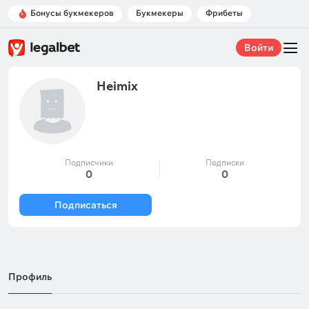
Бонусы букмекеров
Букмекеры
Фрибеты
Войти
Heimix
Подписчики
Подписки
0
0
Подписаться
Профиль