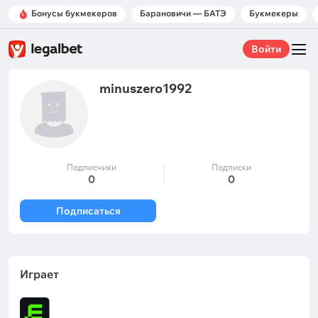
Бонусы букмекеров
Барановичи — БАТЭ
Букмекеры
Войти
minuszero1992
Подписчики
Подписки
0
0
Подписаться
Играет