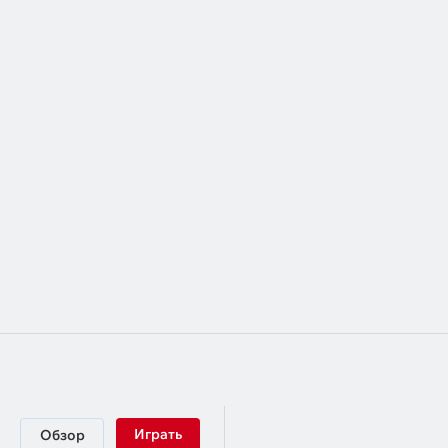
Играть
Обзор