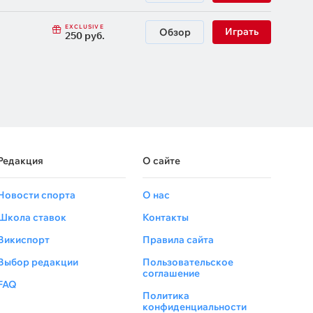
EXCLUSIVE
Играть
Обзор
250 руб.
Редакция
О сайте
Новости спорта
О нас
Школа ставок
Контакты
Викиспорт
Правила сайта
Выбор редакции
Пользовательское
соглашение
FAQ
Политика
конфиденциальности