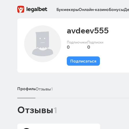
Букмекеры
Онлайн-казино
Бонусы
Де
avdeev555
Подписчики
Подписки
0
0
Подписаться
Профиль
Отзывы
1
Отзывы
1