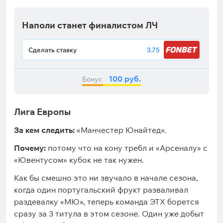
Наполи станет финалистом ЛЧ
Сделать ставку
3.75
100 руб.
Бонус
Лига Европы
За кем следить:
«Манчестер Юнайтед».
Почему:
потому что на кону требл и «Арсеналу» с
«Ювентусом» кубок не так нужен.
Как бы смешно это ни звучало в начале сезона,
когда один португальский фрукт разваливал
раздевалку «МЮ», теперь команда ЭТХ борется
сразу за 3 титула в этом сезоне. Один уже добыт