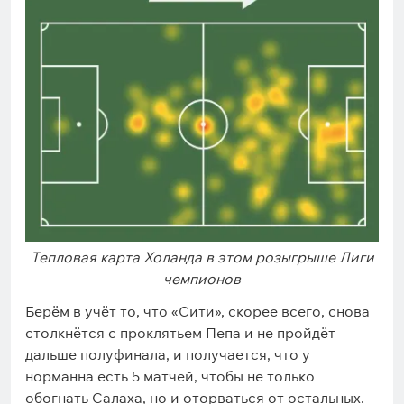
Тепловая карта Холанда в этом розыгрыше Лиги
чемпионов
Берём в учёт то, что «Сити», скорее всего, снова
столкнётся с проклятьем Пепа и не пройдёт
дальше полуфинала, и получается, что у
норманна есть 5 матчей, чтобы не только
обогнать Салаха, но и оторваться от остальных.