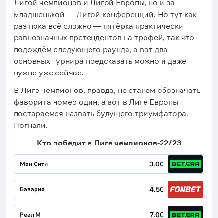
Лигой чемпионов и Лигой Европы, но и за
младшенькой — Лигой конференций. Но тут как
раз пока всё сложно — пятёрка практически
равнозначных претендентов на трофей, так что
подождём следующего раунда, а вот два
основных турнира предсказать можно и даже
нужно уже сейчас.
В Лиге чемпионов, правда, не станем обозначать
фаворита номер один, а вот в Лиге Европы
постараемся назвать будущего триумфатора.
Погнали.
Кто победит в Лиге чемпионов-22/23
3.00
Ман Сити
4.50
Бавария
7.00
Реал М