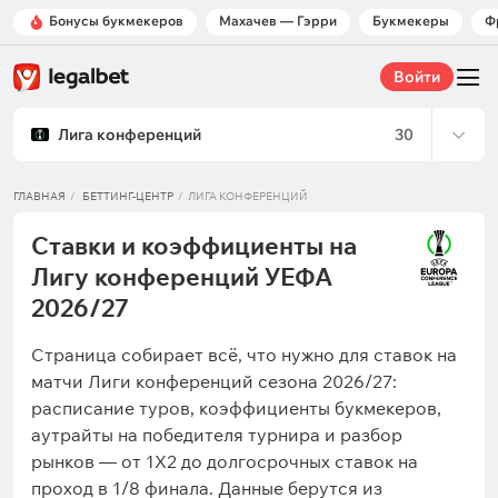
Бонусы букмекеров
Махачев — Гэрри
Букмекеры
Ф
Войти
Лига конференций
30
ГЛАВНАЯ
БЕТТИНГ-ЦЕНТР
ЛИГА КОНФЕРЕНЦИЙ
Ставки и коэффициенты на
Лигу конференций УЕФА
2026/27
Страница собирает всё, что нужно для ставок на
матчи Лиги конференций сезона 2026/27:
расписание туров, коэффициенты букмекеров,
аутрайты на победителя турнира и разбор
рынков — от 1X2 до долгосрочных ставок на
проход в 1/8 финала. Данные берутся из