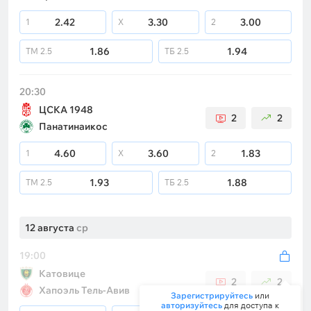
2.42
3.30
3.00
1
X
2
1.86
1.94
ТМ 2.5
ТБ 2.5
20:30
ЦСКА 1948
2
2
Панатинаикос
4.60
3.60
1.83
1
X
2
1.93
1.88
ТМ 2.5
ТБ 2.5
12 августа
ср
19:00
Катовице
2
2
Хапоэль Тель-Авив
Зарегистрируйтесь
или
авторизуйтесь
для доступа к