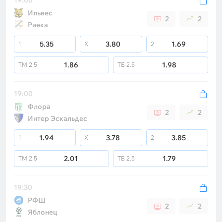
19:00
Ильвес
2
2
Риека
5.35
3.80
1.69
1
X
2
1.86
1.98
ТМ 2.5
ТБ 2.5
19:00
Флора
2
2
Интер Эскальдес
1.94
3.78
3.85
1
X
2
2.01
1.79
ТМ 2.5
ТБ 2.5
19:30
РФШ
2
2
Яблонец