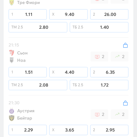
Тре Фиори
1.11
9.40
26.00
1
X
2
2.80
1.40
ТМ 2.5
ТБ 2.5
21:15
Сьон
2
2
Ноа
1.51
4.40
6.35
1
X
2
2.08
1.72
ТМ 2.5
ТБ 2.5
21:30
Аустрия
2
2
Бейтар
2.29
3.65
2.95
1
X
2