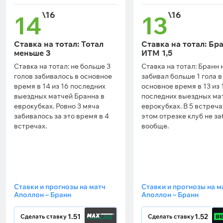
\16
\16
14
13
Ставка на тотал:
Тотал
Ставка на тотал:
Бр
меньше 3
ИТМ 1,5
Ставка на тотал: не больше 3
Ставка на тотал: Бранн 
голов забивалось в основное
забивал больше 1 гола в
время в 14 из 16 последних
основное время в 13 из 
выездных матчей Бранна в
последних выездных ма
еврокубках. Ровно 3 мяча
еврокубках. В 5 встреча
забивалось за это время в 4
этом отрезке клуб не з
встречах.
вообще.
Ставки и прогнозы на матч
Ставки и прогнозы на м
Аполлон – Бранн
Аполлон – Бранн
1.51
1.52
Сделать ставку
Сделать ставку