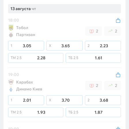
13 августа
чт
18:00
Тобол
2
2
Партизан
3.05
3.65
2.23
1
X
2
2.28
1.61
ТМ 2.5
ТБ 2.5
19:00
Карабах
2
2
Динамо Киев
2.01
3.70
3.68
1
X
2
1.93
1.87
ТМ 2.5
ТБ 2.5