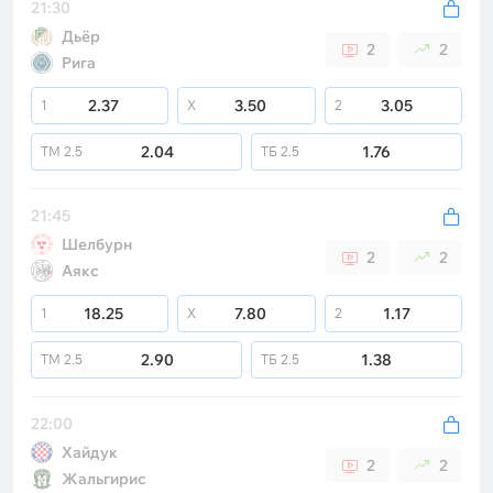
21:30
Дьёр
2
2
Рига
2.37
3.50
3.05
1
X
2
2.04
1.76
ТМ 2.5
ТБ 2.5
21:45
Шелбурн
2
2
Аякс
18.25
7.80
1.17
1
X
2
2.90
1.38
ТМ 2.5
ТБ 2.5
22:00
Хайдук
2
2
Жальгирис