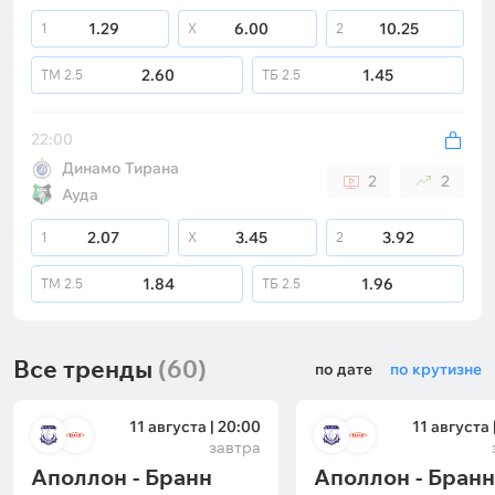
1.29
6.00
10.25
1
X
2
2.60
1.45
ТМ 2.5
ТБ 2.5
22:00
Динамо Тирана
2
2
Ауда
2.07
3.45
3.92
1
X
2
1.84
1.96
ТМ 2.5
ТБ 2.5
Все тренды
(60)
по дате
по крутизне
11 августа | 20:00
11 августа 
завтра
Аполлон -
Бранн
Аполлон -
Бранн