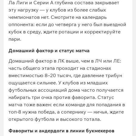
Ла Лиги и Серии А глубина состава закрывает
эту нагрузку — у клубов из более слабых
чемпионатов нет. Смотрите на календарь
оппонента: если до четверга у него был выездной
кубок в среду, ждите ротации и корректируйте
пари.
Домашний фактор и статус матча
Домашний фактор в ЛК выше, чем в ЛЧ или ЛЕ:
часть общего этапа проходит на стадионах
вместимостью 8–20 тысяч, где давление трибун
ощущается сильнее. У клубов из младших
футбольных ассоциаций дома часто получается
набирать три очка против фаворита. Статус
матча тоже важен: если команде для попадания в
топ-8 нужна победа, а сопернику — ничья, ждите
открытого футбола и высокого тотала.
Фавориты и андердоги в линии букмекеров