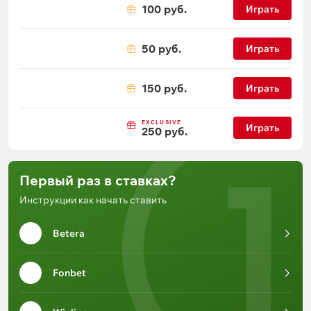
100 руб.
Играть
50 руб.
Играть
150 руб.
Играть
EXCLUSIVE
Играть
250 руб.
Первый раз в ставках?
Инструкции как начать ставить
Betera
Fonbet