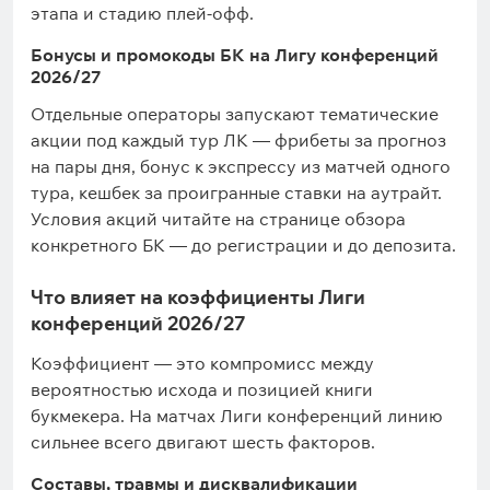
этапа и стадию плей-офф.
Бонусы и промокоды БК на Лигу конференций
2026/27
Отдельные операторы запускают тематические
акции под каждый тур ЛК — фрибеты за прогноз
на пары дня, бонус к экспрессу из матчей одного
тура, кешбек за проигранные ставки на аутрайт.
Условия акций читайте на странице обзора
конкретного БК — до регистрации и до депозита.
Что влияет на коэффициенты Лиги
конференций 2026/27
Коэффициент — это компромисс между
вероятностью исхода и позицией книги
букмекера. На матчах Лиги конференций линию
сильнее всего двигают шесть факторов.
Составы, травмы и дисквалификации