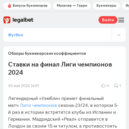
Бонусы букмекеров
Махачев — Гэрри
Букмекеры
Ф
Войти
Футбол
Обзоры букмекерских коэффициентов
Ставки на финал Лиги чемпионов
2024
30 мая 2024 16:51
0
1
Легендарный «Уэмбли» примет финальный
матч
Лиги чемпионов
сезона-23/24, в котором 5-
й раз в истории встретятся клубы из Испании и
Германии. Мадридский «Реал» отправится в
Лондон за своим 15-м титулом, а противостоять