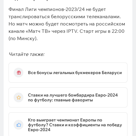
Финал Лиги чемпионов-2023/24 не будет
транслироваться белорусскими телеканалами.
Но матч можно будет посмотреть на российском
канале «Матч ТВ» через IPTV. Старт игры в 22:00
(по Минску).
Читайте также:
Все бонусы легальных букмекеров Беларуси
Ставки на лучшего бомбардира Евро-2024
по футболу: главные фавориты
Кто выиграет чемпионат Европы по
футболу? Ставки и коэффициенты на победу
Евро-2024