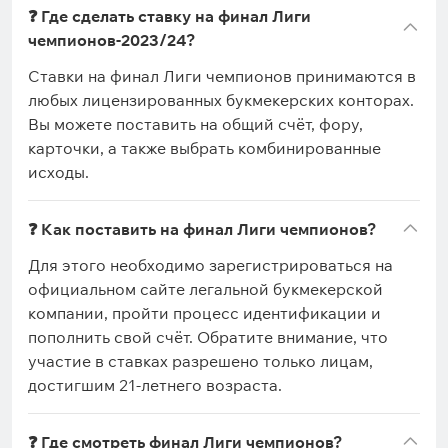
❓ Где сделать ставку на финал Лиги
чемпионов-2023/24?
Ставки на финал Лиги чемпионов принимаются в
любых лицензированных букмекерских конторах.
Вы можете поставить на общий счёт, фору,
карточки, а также выбрать комбинированные
исходы.
❓ Как поставить на финал Лиги чемпионов?
Для этого необходимо зарегистрироваться на
официальном сайте легальной букмекерской
компании, пройти процесс идентификации и
пополнить свой счёт. Обратите внимание, что
участие в ставках разрешено только лицам,
достигшим 21-летнего возраста.
❓ Где смотреть финал Лиги чемпионов?