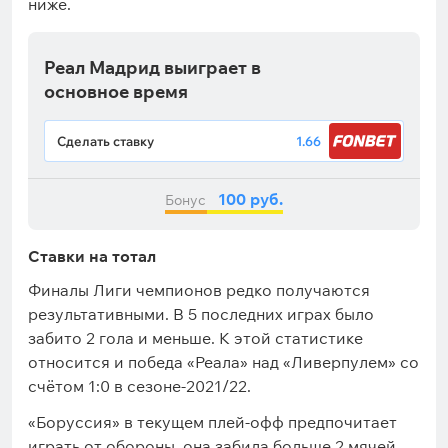
ниже.
Реал Мадрид выиграет в
основное время
Сделать ставку
1.66
100 руб.
Бонус
Ставки на тотал
Финалы Лиги чемпионов редко получаются
результативными. В 5 последних играх было
забито 2 гола и меньше. К этой статистике
относится и победа «Реала» над «Ливерпулем» со
счётом 1:0 в сезоне-2021/22.
«Боруссия» в текущем плей-офф предпочитает
играть от обороны, она забила больше 2 мячей