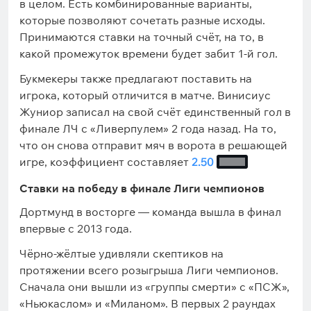
в целом. Есть комбинированные варианты,
которые позволяют сочетать разные исходы.
Принимаются ставки на точный счёт, на то, в
какой промежуток времени будет забит 1-й гол.
Букмекеры также предлагают поставить на
игрока, который отличится в матче. Винисиус
Жуниор записал на свой счёт единственный гол в
финале ЛЧ с «Ливерпулем» 2 года назад. На то,
что он снова отправит мяч в ворота в решающей
игре, коэффициент составляет
2.50
Ставки на победу в финале Лиги чемпионов
Дортмунд в восторге — команда вышла в финал
впервые с 2013 года.
Чёрно-жёлтые удивляли скептиков на
протяжении всего розыгрыша Лиги чемпионов.
Сначала они вышли из «группы смерти» с «ПСЖ»,
«Ньюкаслом» и «Миланом». В первых 2 раундах