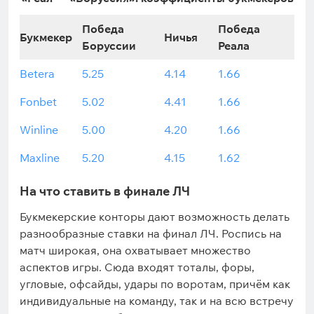
Победа
Победа
Букмекер
Ничья
Боруссии
Реала
Betera
5.25
4.14
1.66
Fonbet
5.02
4.41
1.66
Winline
5.00
4.20
1.66
Maxline
5.20
4.15
1.62
На что ставить в финале ЛЧ
Букмекерские конторы дают возможность делать
разнообразные ставки на финал ЛЧ. Роспись на
матч широкая, она охватывает множество
аспектов игры. Сюда входят тоталы, форы,
угловые, офсайды, удары по воротам, причём как
индивидуальные на команду, так и на всю встречу