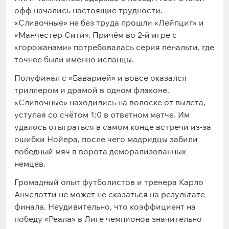
офф начались настоящие трудности.
«Сливочные» не без труда прошли «Лейпциг» и
«Манчестер Сити». Причём во 2-й игре с
«горожанами» потребовалась серия пенальти, где
точнее были именно испанцы.
Полуфинал с «Баварией» и вовсе оказался
триллером и драмой в одном флаконе.
«Сливочные» находились на волоске от вылета,
уступая со счётом 1:0 в ответном матче. Им
удалось отыграться в самом конце встречи из-за
ошибки Нойера, после чего мадридцы забили
победный мяч в ворота деморализованных
немцев.
Громадный опыт футболистов и тренера Карло
Анчелотти не может не сказаться на результате
финала. Неудивительно, что коэффициент на
победу «Реала» в Лиге чемпионов значительно