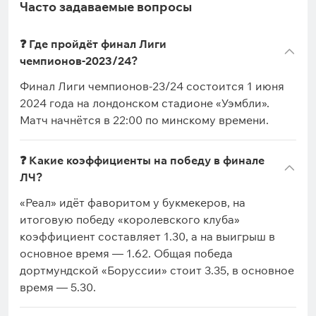
Часто задаваемые вопросы
❓ Где пройдёт финал Лиги
чемпионов-2023/24?
Финал Лиги чемпионов-23/24 состоится 1 июня
2024 года на лондонском стадионе «Уэмбли».
Матч начнётся в 22:00 по минскому времени.
❓ Какие коэффициенты на победу в финале
ЛЧ?
«Реал» идёт фаворитом у букмекеров, на
итоговую победу «королевского клуба»
коэффициент составляет 1.30, а на выигрыш в
основное время — 1.62. Общая победа
дортмундской «Боруссии» стоит 3.35, в основное
время — 5.30.