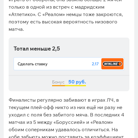
только в одной из встреч с мадридским
«Атлетико». С «Реалом» немцы тоже закроются,
поэтому есть высокая вероятность низового
матча.
Тотал меньше 2,5
Сделать ставку
2.17
50 руб.
Бонус
Финалисты регулярно забивают в играх ЛЧ, в
текущем плей-офф никто из них ещё ни разу не
уходил с поля без забитого мяча. В последних 4
матчах из 5 между «Боруссией» и «Реалом»
обоим соперникам удавалось отличиться. На
«обе забьют» можно поставить за коэффициент