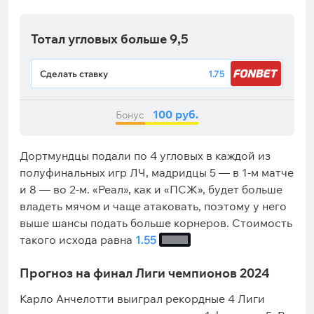
Тотал угловых больше 9,5
Сделать ставку
1.75
100 руб.
Бонус
Дортмундцы подали по 4 угловых в каждой из
полуфинальных игр ЛЧ, мадридцы 5 — в 1-м матче
и 8 — во 2-м. «Реал», как и «ПСЖ», будет больше
владеть мячом и чаще атаковать, поэтому у него
выше шансы подать больше корнеров. Стоимость
такого исхода равна
1.55
Прогноз на финал Лиги чемпионов 2024
Карло Анчелотти выиграл рекордные 4 Лиги