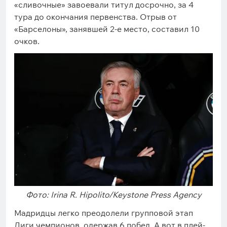
«сливочные» завоевали титул досрочно, за 4
тура до окончания первенства. Отрыв от
«Барселоны», занявшей 2-е место, составил 10
очков.
Фото: Irina R. Hipolito/Keystone Press Agency
Мадридцы легко преодолели групповой этап
Лиги чемпионов, одержав 6 побед. А вот в плей-