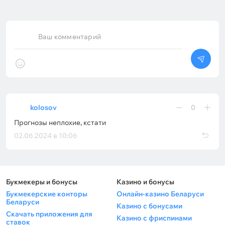
Ваш комментарий
kolosov
0
Прогнозы неплохие, кстати
02.06.2024 в 10:06
Букмекеры и бонусы
Казино и бонусы
Букмекерские конторы
Онлайн-казино Беларуси
Беларуси
Казино с бонусами
Скачать приложения для
Казино с фриспинами
ставок