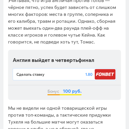
Учитывая, что игра англичан против топов —
чёрное пятно, успех будет зависеть от слишком
многих факторов: места в группе, соперника и
его калибра, травм и ротации. Однако, сборная
может выехать один-два раунда плей-офф на
классе игроков и голевом чутье Кейна. Как
говорится, не подведи хоть тут, Томас.
Англия выйдет в четвертьфинал
Сделать ставку
1.80
100 руб.
Бонус
Мы не видели ни одной товарищеской игры
против топ-команды, а тактические придумки
Тухеля на большие матчи могут оказаться
хороши в клубе, а не в сборной, где на