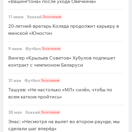
«Вашингтона» после ухода Овечкина»
11 июня
Хоккей
Эксклюзив
20-летний вратарь Коляда продолжит карьеру в
минской «Юности»
9 июня
Футбол
Эксклюзив
Вингер «Крыльев Советов» Хубулов подпишет
контракт с чемпионом Беларуси
31 мая
Футбол
Эксклюзив
Ташуев: «Не настолько «МЛ» силён, чтобы по
всем катком пройтись»
30 мая
Хоккей
Эксклюзив
Энас: «Несмотря на вылет во втором раунде, мы
сделали шаг вперёд»