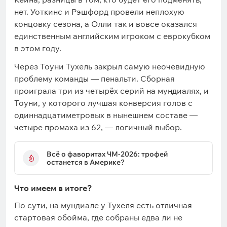
нет. Уоткинс и Рэшфорд провели неплохую
концовку сезона, а Олли так и вовсе оказался
единственным английским игроком с еврокубком
в этом году.
Через Тоуни Тухель закрыл самую неочевидную
проблему команды — пенальти. Сборная
проиграла три из четырёх серий на мундиалях, и
Тоуни, у которого лучшая конверсия голов с
одиннадцатиметровых в нынешнем составе —
четыре промаха из 62, — логичный выбор.
Всё о фаворитах ЧМ-2026: трофей
останется в Америке?
Что имеем в итоге?
По сути, на мундиале у Тухеля есть отличная
стартовая обойма, где собраны едва ли не