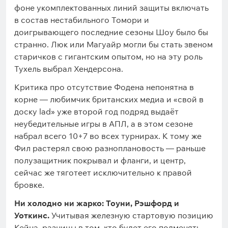
фоне укомплектованных линий защиты включать
в состав нестабильного Томори и
доигрывающего последние сезоны Шоу было бы
странно. Люк или Магуайр могли бы стать звеном
старичков с гигантским опытом, но на эту роль
Тухель выбрал Хендерсона.
Критика про отсутствие Фодена непонятна в
корне — любимчик британских медиа и «свой в
доску lad» уже второй год подряд выдаёт
неубедительные игры в АПЛ, а в этом сезоне
набрал всего 10+7 во всех турнирах. К тому же
Фил растерял свою разноплановость — раньше
полузащитник покрывал и фланги, и центр,
сейчас же тяготеет исключительно к правой
бровке.
Ни холодно ни жарко: Тоуни, Рэшфорд и
Уоткинс.
Учитывая железную стартовую позицию
Кейна, разницы в том, кто будет его подменять,