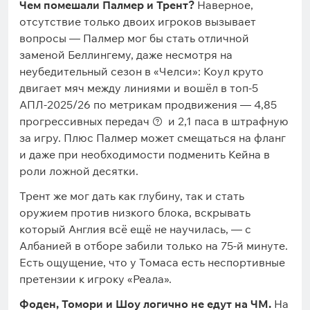
Чем помешали Палмер и Трент?
Наверное,
отсутствие только двоих игроков вызывает
вопросы — Палмер мог бы стать отличной
заменой Беллингему, даже несмотря на
неубедительный сезон в «Челси»: Коул круто
двигает мяч между линиями и вошёл в топ-5
АПЛ-2025/26 по метрикам продвижения — 4,85
прогрессивных передач
и 2,1 паса в штрафную
за игру. Плюс Палмер может смещаться на фланг
и даже при необходимости подменить Кейна в
роли ложной десятки.
Трент же мог дать как глубину, так и стать
оружием против низкого блока, вскрывать
который Англия всё ещё не научилась, — с
Албанией в отборе забили только на 75-й минуте.
Есть ощущение, что у Томаса есть неспортивные
претензии к игроку «Реала».
Фоден, Томори и Шоу логично не едут на ЧМ.
На