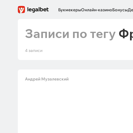
Букмекеры
Онлайн-казино
Бонусы
Де
Записи по тегу
Фр
4 записи
Андрей Музалевский