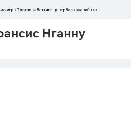
...
мо игры
Прогнозы
Беттинг-центр
База знаний
ансис Нганну