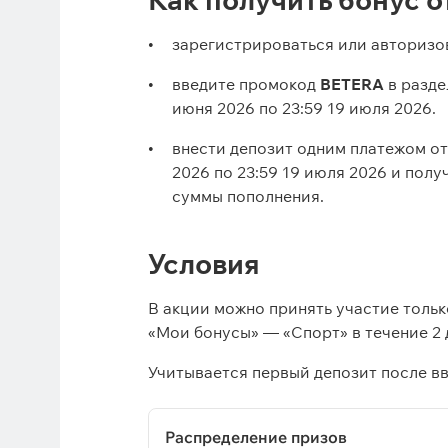
зарегистрироваться или авторизов
введите промокод
BETERA
в разде
июня 2026 по 23:59 19 июля 2026.
внести депозит одним платежом от
2026 по 23:59 19 июля 2026 и полу
суммы пополнения.
Условия
В акции можно принять участие тольк
«Мои бонусы» — «Спорт» в течение 2 
Учитывается первый депозит после в
Распределение призов