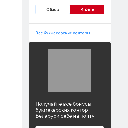
Играть
Обзор
Все букмекерские конторы
Получайте все бонусы
букмекерских контор
Беларуси себе на почту