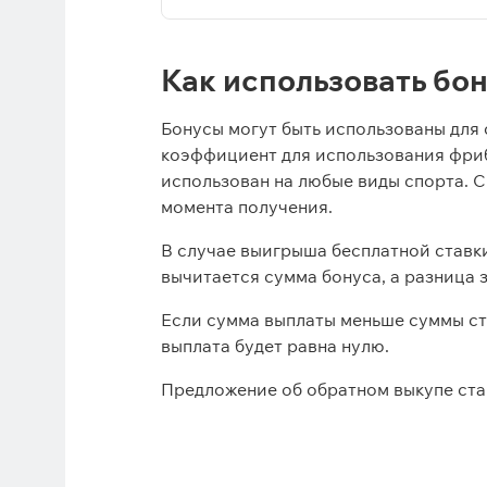
Как использовать бон
Бонусы могут быть использованы для 
коэффициент для использования фрибет
использован на любые виды спорта. Ср
момента получения.
В случае выигрыша бесплатной ставки
вычитается сумма бонуса, а разница з
Если сумма выплаты меньше суммы ст
выплата будет равна нулю.
Предложение об обратном выкупе ста