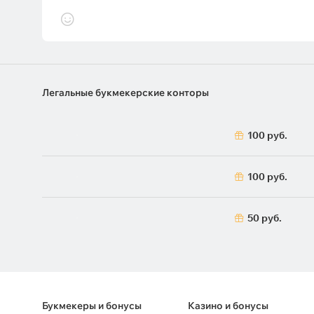
Легальные букмекерские конторы
100 руб.
100 руб.
50 руб.
Букмекеры и бонусы
Казино и бонусы