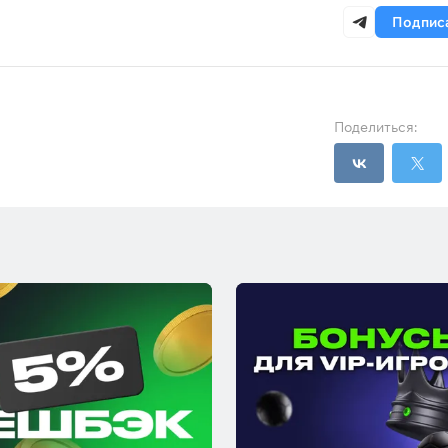
Подпис
Поделиться: