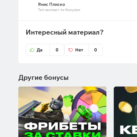
Янис Плиско
Топ-эксперт по бонусам
Интересный материал?
Да
0
Нет
0
Другие бонусы