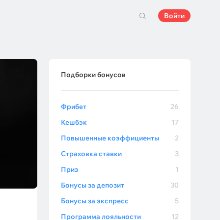
Войти
Подборки бонусов
Фрибет
26
Кешбэк
17
Повышенные коэффициенты
2
Страховка ставки
3
Приз
1
Бонусы за депозит
30
Бонусы за экспресс
5
Программа лояльности
12