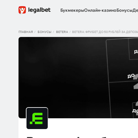
Букмекеры
Онлайн-казино
Бонусы
Де
ГЛАВНАЯ
БОНУСЫ
BETERA
BETERA: ФРИБЕТ ДО 50 РУБЛЕЙ ЗА ДЕПО