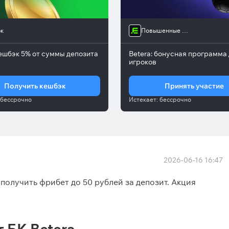
к
Повышенные 
коэффициенты
кешбэк 5% от суммы депозита
Betera: бонусная программа 
игроков
Получить кешбэк
Принять участие
бессрочно
Истекает:
бессрочно
2026-06-16 16:47
получить фрибет до 50 рублей за депозит. Акция
т БК Betera