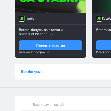
Фрибет
Кешбэ
Betera: бонусы за ставки и
Betera: 
выполнение заданий
Принять участие
Истекает:
бессрочно
Истекает:
Все бонусы
Ваш комментарий