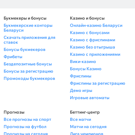
Букмекеры и бонусы
Казино и бонусы
Букмекерские конторы
Онлайн-казино Беларуси
Беларуси
Казино с бонусами
Скачать приложения для
Казино с фриспинами
ставок
Казино без отыгрыша
Бонусы букмекеров
Казино с приложениями
Фрибеты
Вики-казино
Бездепозитные бонусы
Бонусы Казино
Бонусы за регистрацию
Фриспины
Промокоды букмекеров
Фриспины за регистрацию
Демо игры
Игровые автоматы
Прогнозы
Беттинг-центр
Все прогнозы на спорт
Все матчи
Прогнозы на футбол
Матчи на сегодня
Прогнозы на сегодня
Лига чемпионов