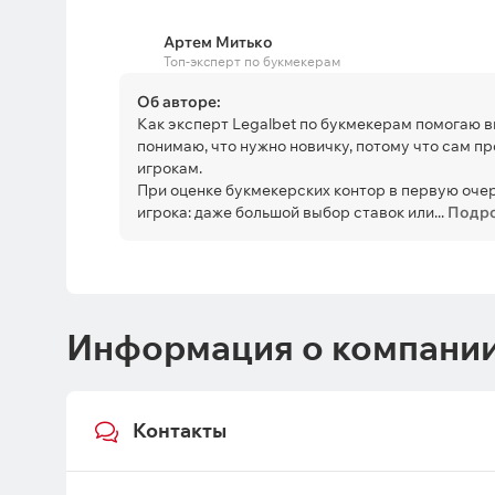
Артем Митько
Топ-эксперт по букмекерам
Об авторе:
Как эксперт Legalbet по букмекерам помогаю в
понимаю, что нужно новичку, потому что сам п
игрокам.
При оценке букмекерских контор в первую очер
игрока: даже большой выбор ставок или...
Подр
Информация о компани
Контакты