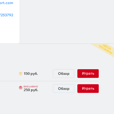
ort.com
7253792
М
С
Т
А
П
Л
А
Ч
Е
Н
Ы
Е
О
Играть
150 руб.
Обзор
EXCLUSIVE
Играть
Обзор
250 руб.