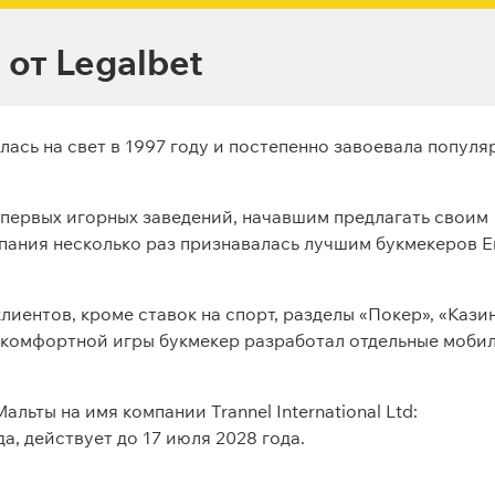
от Legalbet
ась на свет в 1997 году и постепенно завоевала популя
 первых игорных заведений, начавшим предлагать своим
мпания несколько раз признавалась лучшим букмекеров 
лиентов, кроме ставок на спорт, разделы «Покер», «Казин
 и комфортной игры букмекер разработал отдельные моби
льты на имя компании Trannel International Ltd:
а, действует до 17 июля 2028 года.