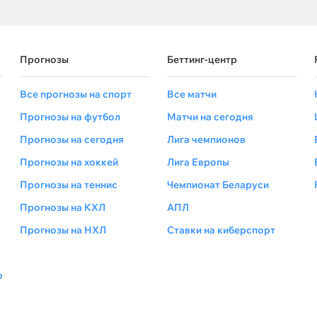
Прогнозы
Беттинг-центр
Все прогнозы на спорт
Все матчи
Прогнозы на футбол
Матчи на сегодня
Прогнозы на сегодня
Лига чемпионов
Прогнозы на хоккей
Лига Европы
Прогнозы на теннис
Чемпионат Беларуси
Прогнозы на КХЛ
АПЛ
Прогнозы на НХЛ
Ставки на киберспорт
ю