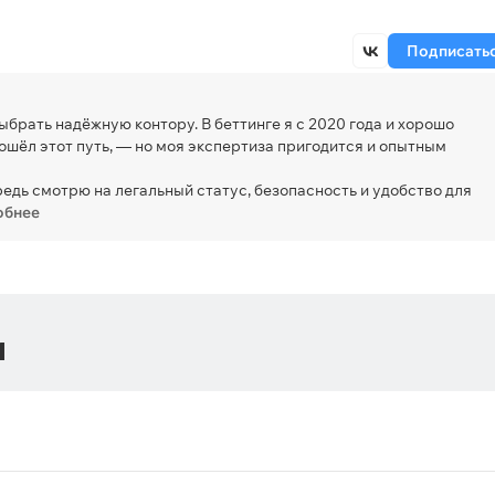
Подписать
ыбрать надёжную контору. В беттинге я с 2020 года и хорошо
рошёл этот путь, — но моя экспертиза пригодится и опытным
едь смотрю на легальный статус, безопасность и удобство для
обнее
и