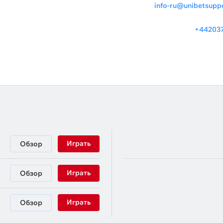
info-ru@unibetsupp
+44203
Играть
Обзор
Играть
Обзор
Играть
Обзор