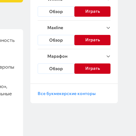
Играть
Обзор
Maxline
рность
Играть
Обзор
Марафон
Европы
Играть
Обзор
о»,
льные
Все букмекерские конторы