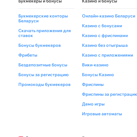
Букмекеры и бонусы
Казино и бонусы
Букмекерские конторы
Онлайн-казино Беларуси
Беларуси
Казино с бонусами
Скачать приложения для
ставок
Казино с фриспинами
Бонусы букмекеров
Казино без отыгрыша
Фрибеты
Казино с приложениями
Бездепозитные бонусы
Вики-казино
Бонусы за регистрацию
Бонусы Казино
Промокоды букмекеров
Фриспины
Фриспины за регистраци
Демо игры
Игровые автоматы