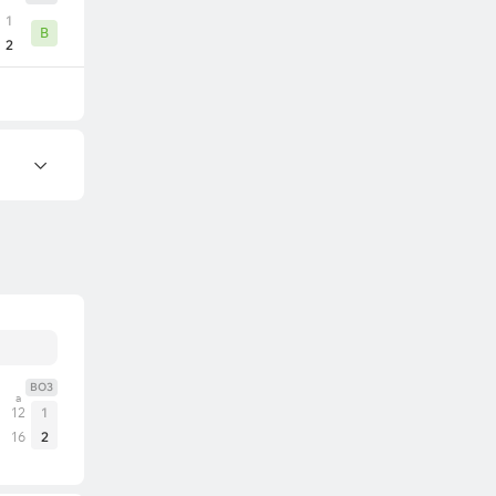
1
В
2
BO3
a
12
1
16
2