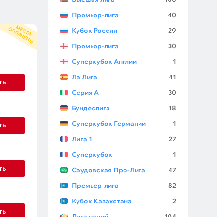
Премьер-лига
40
М
С
Т
А
П
Л
А
Ч
Е
Н
Ы
Е
О
Кубок России
29
Премьер-лига
30
Суперкубок Англии
1
Ла Лига
41
ть
Серия А
30
Бундеслига
18
Суперкубок Германии
1
ть
Лига 1
27
Суперкубок
1
ть
Саудовская Про-Лига
47
Премьер-лига
82
Кубок Казахстана
2
ть
Лига наций
104