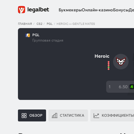
Букмекеры
Онлайн-казино
Бонусы
Де
ГЛАВНАЯ
CS2
PGL
HEROIC — GENTLE MATES
PGL
Групповая стадия
Heroic
1
6.50
ОБЗОР
СТАТИСТИКА
КОЭФФИЦИЕНТЫ