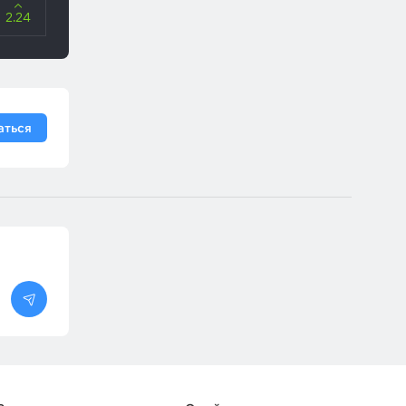
2.24
аться