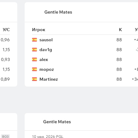
Gentle Mates
У/С
Игрок
K
У
0,96
sausol
88
+
1,15
dav1g
88
-
0,93
alex
88
1,15
mopoz
88
+
0,89
Martinez
88
+3
Gentle Mates
10 мая, 2026
PGL
BO3