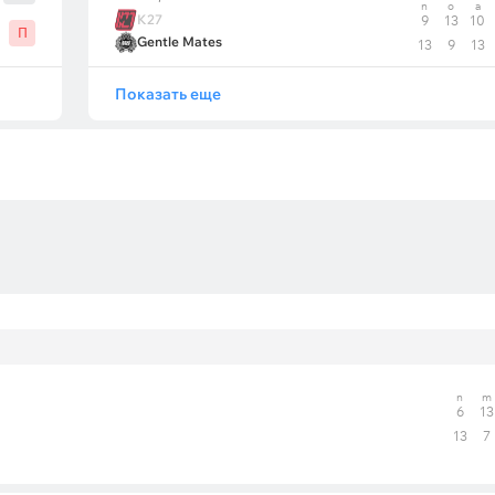
n
o
a
K27
9
13
10
П
Gentle Mates
13
9
13
Показать еще
n
m
6
13
13
7