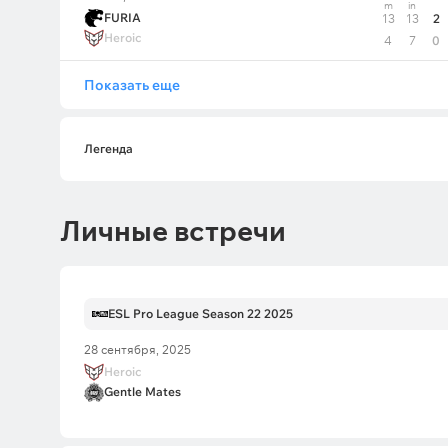
m
in
FURIA
13
13
2
Heroic
4
7
0
Показать еще
Легенда
Личные встречи
ESL Pro League Season 22 2025
28 сентября, 2025
Heroic
Gentle Mates