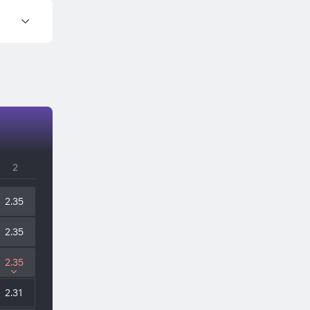
2
2.35
2.35
2.35
2.31