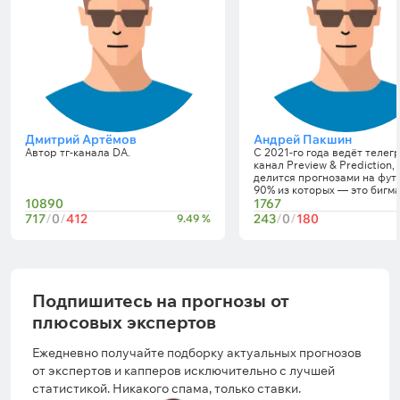
Дмитрий Артёмов
Андрей Пакшин
Автор тг-канала DA.
С 2021-го года ведёт телег
канал Preview & Prediction, 
делится прогнозами на фут
90% из которых — это бигм
10890
1767
717
/
0
/
412
243
/
0
/
180
9.49 %
Подпишитесь на прогнозы от
плюсовых экспертов
Ежедневно получайте подборку актуальных прогнозов
от экспертов и капперов исключительно с лучшей
статистикой. Никакого спама, только ставки.