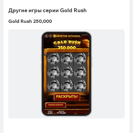
Другие игры серии Gold Rush
Gold Rush 250,000