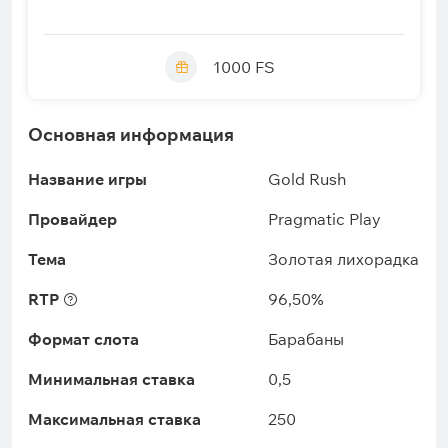
1000 FS
Основная информация
Название игры
Gold Rush
Провайдер
Pragmatic Play
Тема
Золотая лихорадка
RTP
96,50%
Формат слота
Барабаны
Минимальная ставка
0,5
Максимальная ставка
250