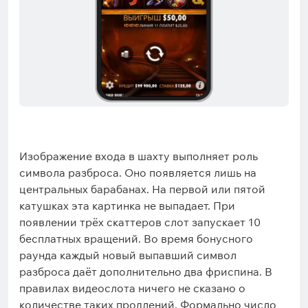
Изображение входа в шахту выполняет роль
символа разброса. Оно появляется лишь на
центральных барабанах. На первой или пятой
катушках эта картинка не выпадает. При
появлении трёх скаттеров слот запускает 10
бесплатных вращений. Во время бонусного
раунда каждый новый выпавший символ
разброса даёт дополнительно два фриспина. В
правилах видеослота ничего не сказано о
количестве таких продлений. Формально число