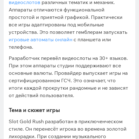
видеослотов
различных тематик и механик.
Аппараты отличаются функциональной
простотой и приятной графикой. Практически
все игры адаптированы под мобильные
устройства. Это позволяет гемблерам запускать
игровые автоматы онлайн
с планшета или
телефона.
Разработчик перевёл видеослоты на 30+ языков.
При этом аппараты студии поддерживают все
основные валюты. Провайдер выпускает игры на
сертифицированном ГСЧ. Это означает, что
итоги каждой прокрутки рандомные и не зависят
от действий пользователя.
Тема и сюжет игры
Slot Gold Rush разработан в приключенческом
стиле. Он перенесёт игрока во времена золотой
лихорадки. При создании музыкального