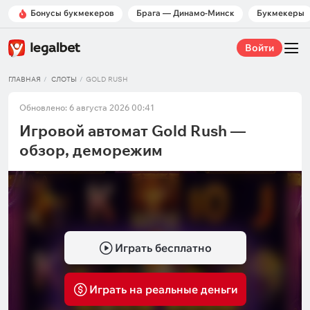
Бонусы букмекеров
Брага — Динамо-Минск
Букмекеры
Войти
ГЛАВНАЯ
СЛОТЫ
GOLD RUSH
Обновлено: 6 августа 2026 00:41
Игровой автомат Gold Rush —
обзор, деморежим
Играть бесплатно
Играть на реальные деньги