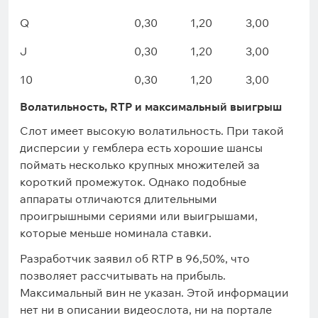
Q
0,30
1,20
3,00
J
0,30
1,20
3,00
10
0,30
1,20
3,00
Волатильность, RTP и максимальный выигрыш
Слот имеет высокую волатильность. При такой
дисперсии у гемблера есть хорошие шансы
поймать несколько крупных множителей за
короткий промежуток. Однако подобные
аппараты отличаются длительными
проигрышными сериями или выигрышами,
которые меньше номинала ставки.
Разработчик заявил об RTP в 96,50%, что
позволяет рассчитывать на прибыль.
Максимальный вин не указан. Этой информации
нет ни в описании видеослота, ни на портале