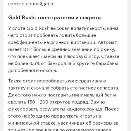
самого провайдера.
Gold Rush: топ-стратегии и секреты
У слота Gold Rush высокая волатильность, из-за
чего стоит пробовать ловить большие
коэффициенты на длинной дистанции. Автомат
имеет RTP больше средних значений по рынку,
что повышает шансы на плюсовую игру. Ставьте
не более 0,5% от банкролла и крутите барабаны
до победного исхода.
Также стоит попробовать консервативную
тактику и сначала собрать статистику аппарата.
Для этого нужно поставить минимальный бет и
сделать 150—200 открутов подряд. Важно
фиксировать результаты каждого раунда. После
этого необходимо продолжать играть на
минимальной ставке, увеличивая её размеры за
три-четыре вращения до ожидаемого заноса.