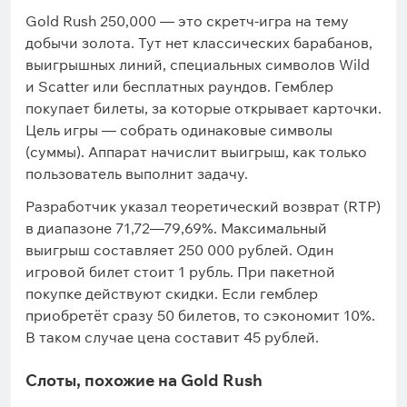
Gold Rush 250,000 — это скретч-игра на тему
добычи золота. Тут нет классических барабанов,
выигрышных линий, специальных символов Wild
и Scatter или бесплатных раундов. Гемблер
покупает билеты, за которые открывает карточки.
Цель игры — собрать одинаковые символы
(суммы). Аппарат начислит выигрыш, как только
пользователь выполнит задачу.
Разработчик указал теоретический возврат (RTP)
в диапазоне 71,72—79,69%. Максимальный
выигрыш составляет 250 000 рублей. Один
игровой билет стоит 1 рубль. При пакетной
покупке действуют скидки. Если гемблер
приобретёт сразу 50 билетов, то сэкономит 10%.
В таком случае цена составит 45 рублей.
Слоты, похожие на Gold Rush