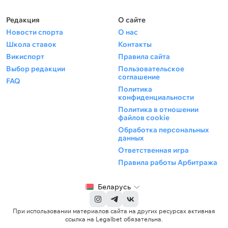
Редакция
О сайте
Новости спорта
О нас
Школа ставок
Контакты
Викиспорт
Правила сайта
Выбор редакции
Пользовательское
соглашение
FAQ
Политика
конфиденциальности
Политика в отношении
файлов cookie
Обработка персональных
данных
Ответственная игра
Правила работы Арбитража
Беларусь
При использовании материалов сайта на других ресурсах активная
ссылка на Legalbet обязательна.