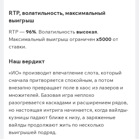
RTP, волатильность, максимальный
выигрыш
RTP —
96%
. Волатильность
высокая
.
Максимальный выигрыш ограничен
x5000
от
ставки.
Наш вердикт
«ИО» производит впечатление слота, который
сначала притворяется спокойным, а потом
внезапно превращает поле в хаос из лазеров и
множителей. Базовая игра неплохо
разогревается каскадами и расширением рядов,
но настоящая интрига начинается, когда вайлды-
кузницы падают ближе к низу, а заряженные
вайлды продолжают жить по несколько
выигрышей подряд.