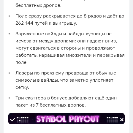
бесплатных дропов.
Поле сразу раскрывается до 8 рядов и даёт до
262 144 путей к выигрышу.
Заряженные вайлды и вайлды-кузницы не
исчезают между дропами: они падают вниз,
могут сдвигаться в стороны и продолжают
работать, наращивая множители и перекрывая
поле.
Лазеры по-прежнему превращают обычные
символы в вайлды, что заметно уплотняет
сетку.
Три скаттера в бонусе добавляют ещё один
пакет из 7 бесплатных дропов.