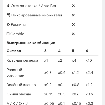
💸 Экстра-ставка / Ante Bet
❌
🪂 Фиксированные множители
❌
♻️ Респины
❌
❎ Gamble
❌
Выигрышные комбинации
Символ
3
4
5
6
Красная семёрка
x1
x2
x4
x10
Розовый
x0.3
x0.6
x1.2
x2.4
бриллиант
Зелёный клевер
x0.2
x0.4
x0.8
x1.2
Синяя звезда
x0.15
x0.3
x0.6
x0.9
A / K / Q / J
x0.05
x0.1
x0.15
x0.3