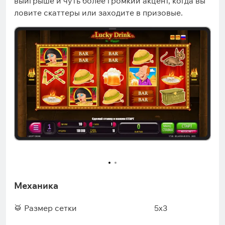
выигрыше и чуть более громкий акцент, когда вы
ловите скаттеры или заходите в призовые.
Механика
🥁 Размер сетки
5х3