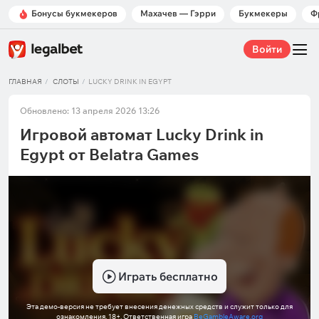
Бонусы букмекеров
Махачев — Гэрри
Букмекеры
Ф
Войти
ГЛАВНАЯ
СЛОТЫ
LUCKY DRINK IN EGYPT
Обновлено: 13 апреля 2026 13:26
Игровой автомат Lucky Drink in
Egypt от Belatra Games
Играть бесплатно
Эта демо-версия не требует внесения денежных средств и служит только для
ознакомления. 18+. Ответственная игра
BeGambleAware.org