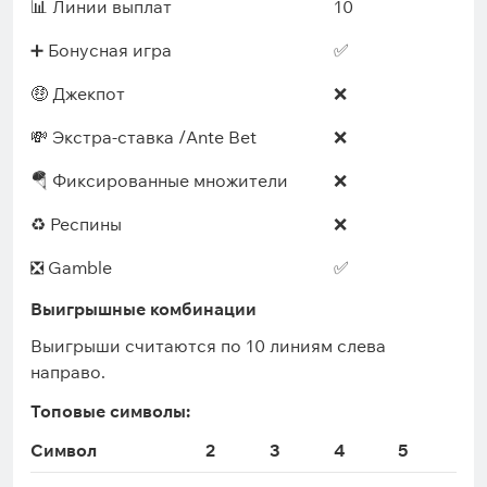
📊 Линии выплат
10
➕ Бонусная игра
✅
🤑 Джекпот
❌
💸 Экстра-ставка /Ante Bet
❌
🪂 Фиксированные множители
❌
♻️ Респины
❌
❎ Gamble
✅
Выигрышные комбинации
Выигрыши считаются по 10 линиям слева
направо.
Топовые символы:
Символ
2
3
4
5