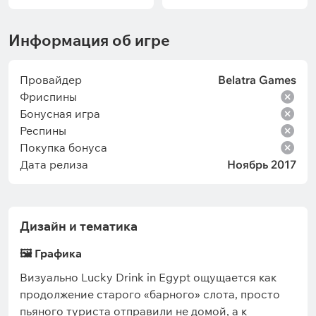
Информация об игре
Провайдер
Belatra Games
Фриспины
Бонусная игра
Респины
Покупка бонуса
Дата релиза
Ноябрь 2017
Дизайн и тематика
🖼️ Графика
Визуально Lucky Drink in Egypt ощущается как
продолжение старого «барного» слота, просто
пьяного туриста отправили не домой, а к