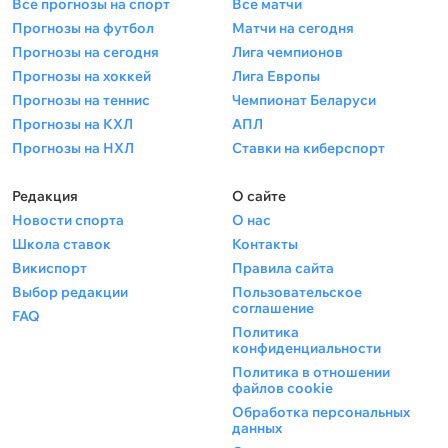
Все прогнозы на спорт
Все матчи
Прогнозы на футбол
Матчи на сегодня
Прогнозы на сегодня
Лига чемпионов
Прогнозы на хоккей
Лига Европы
Прогнозы на теннис
Чемпионат Беларуси
Прогнозы на КХЛ
АПЛ
Прогнозы на НХЛ
Ставки на киберспорт
Редакция
О сайте
Новости спорта
О нас
Школа ставок
Контакты
Викиспорт
Правила сайта
Выбор редакции
Пользовательское
соглашение
FAQ
Политика
конфиденциальности
Политика в отношении
файлов cookie
Обработка персональных
данных