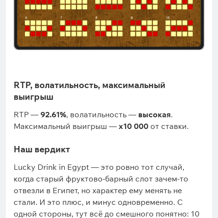
RTP, волатильность, максимальный
выигрыш
RTP —
92.61%
, волатильность —
высокая
.
Максимальный выигрыш —
x10 000
от ставки.
Наш вердикт
Lucky Drink in Egypt — это ровно тот случай,
когда старый фруктово-барный слот зачем-то
отвезли в Египет, но характер ему менять не
стали. И это плюс, и минус одновременно. С
одной стороны, тут всё до смешного понятно: 10