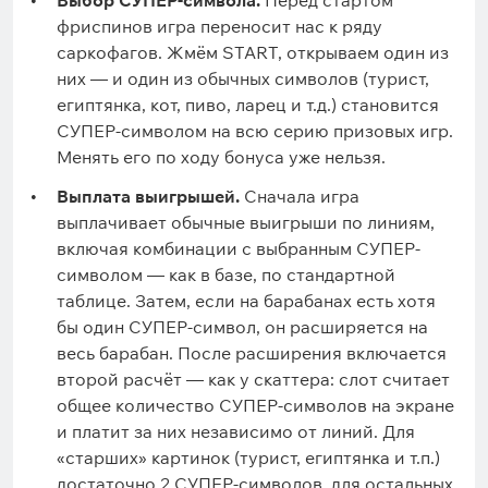
Выбор СУПЕР-символа.
Перед стартом
фриспинов игра переносит нас к ряду
саркофагов. Жмём START, открываем один из
них — и один из обычных символов (турист,
египтянка, кот, пиво, ларец и т.д.) становится
СУПЕР-символом на всю серию призовых игр.
Менять его по ходу бонуса уже нельзя.
Выплата выигрышей.
Сначала игра
выплачивает обычные выигрыши по линиям,
включая комбинации с выбранным СУПЕР-
символом — как в базе, по стандартной
таблице. Затем, если на барабанах есть хотя
бы один СУПЕР-символ, он расширяется на
весь барабан. После расширения включается
второй расчёт — как у скаттера: слот считает
общее количество СУПЕР-символов на экране
и платит за них независимо от линий. Для
«старших» картинок (турист, египтянка и т.п.)
достаточно 2 СУПЕР-символов, для остальных