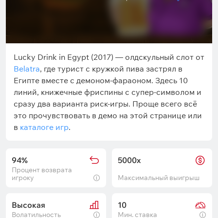
Lucky Drink in Egypt (2017) — олдскульный слот от
Belatra
, где турист с кружкой пива застрял в
Египте вместе с демоном-фараоном. Здесь 10
линий, книжечные фриспины с супер-символом и
сразу два варианта риск-игры. Проще всего всё
это прочувствовать в демо на этой странице или
в
каталоге игр
.
94%
5000x
Процент возврата
игроку
Максимальный выигрыш
Высокая
10
Волатильность
Мин. ставка