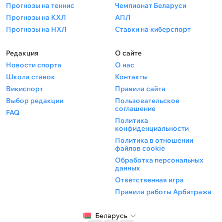
Прогнозы на теннис
Чемпионат Беларуси
Прогнозы на КХЛ
АПЛ
Прогнозы на НХЛ
Ставки на киберспорт
Редакция
О сайте
Новости спорта
О нас
Школа ставок
Контакты
Викиспорт
Правила сайта
Выбор редакции
Пользовательское
соглашение
FAQ
Политика
конфиденциальности
Политика в отношении
файлов cookie
Обработка персональных
данных
Ответственная игра
Правила работы Арбитража
Беларусь