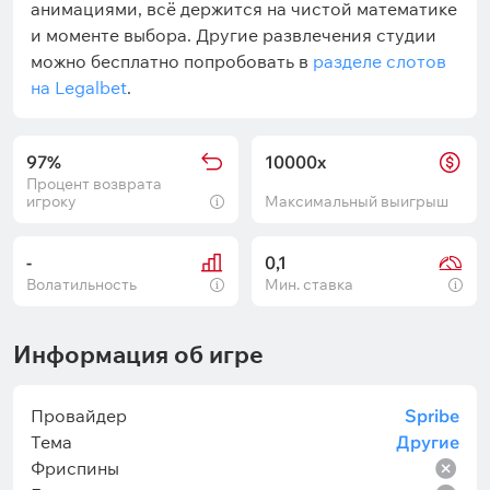
анимациями, всё держится на чистой математике
и моменте выбора. Другие развлечения студии
можно бесплатно попробовать в
разделе слотов
на Legalbet
.
97%
10000x
Процент возврата
игроку
Максимальный выигрыш
-
0,1
Волатильность
Мин. ставка
Информация об игре
Провайдер
Spribe
Тема
Другие
Фриспины