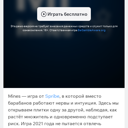
Играть бесплатно
Эта демо-версия не требует внесения денежных средств и служит только для
ознакомления. 18+. Ответственная игра
BeGambleAware.org
Mines — игра от
Spribe
, в которой вместо
барабанов работают нервы и интуиция. Здесь мы
открываем плитки одну за другой, наблюдая, как
растёт множитель и одновременно подступает
риск. Игра 2021 года не пытается отвлечь