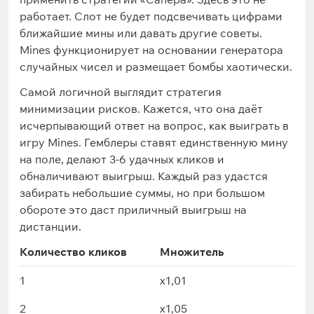
работает. Слот не будет подсвечивать цифрами
ближайшие мины или давать другие советы.
Mines функционирует на основании генератора
случайных чисел и размещает бомбы хаотически.
Самой логичной выглядит стратегия
минимизации рисков. Кажется, что она даёт
исчерпывающий ответ на вопрос, как выиграть в
игру Mines. Гемблеры ставят единственную мину
на поле, делают 3-6 удачных кликов и
обналичивают выигрыш. Каждый раз удастся
забирать небольшие суммы, но при большом
обороте это даст приличный выигрыш на
дистанции.
Количество кликов
Множитель
1
x1,01
2
x1,05