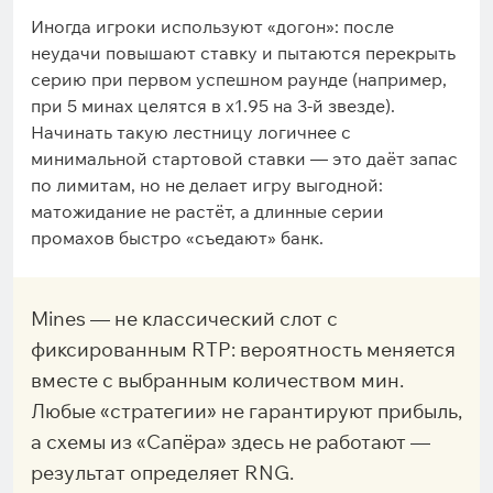
Иногда игроки используют «догон»: после
неудачи повышают ставку и пытаются перекрыть
серию при первом успешном раунде (например,
при 5 минах целятся в x1.95 на 3-й звезде).
Начинать такую лестницу логичнее с
минимальной стартовой ставки — это даёт запас
по лимитам, но не делает игру выгодной:
матожидание не растёт, а длинные серии
промахов быстро «съедают» банк.
Mines — не классический слот с
фиксированным RTP: вероятность меняется
вместе с выбранным количеством мин.
Любые «стратегии» не гарантируют прибыль,
а схемы из «Сапёра» здесь не работают —
результат определяет RNG.