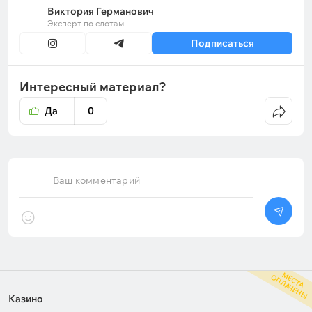
Виктория Германович
Эксперт по слотам
Подписаться
Интересный материал?
Да
0
Ваш комментарий
М
С
Т
А
П
Л
А
Ч
Е
Н
Ы
Е
О
Казино