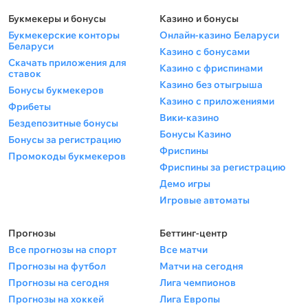
Букмекеры и бонусы
Казино и бонусы
Букмекерские конторы
Онлайн-казино Беларуси
Беларуси
Казино с бонусами
Скачать приложения для
Казино с фриспинами
ставок
Казино без отыгрыша
Бонусы букмекеров
Казино с приложениями
Фрибеты
Вики-казино
Бездепозитные бонусы
Бонусы Казино
Бонусы за регистрацию
Фриспины
Промокоды букмекеров
Фриспины за регистрацию
Демо игры
Игровые автоматы
Прогнозы
Беттинг-центр
Все прогнозы на спорт
Все матчи
Прогнозы на футбол
Матчи на сегодня
Прогнозы на сегодня
Лига чемпионов
Прогнозы на хоккей
Лига Европы