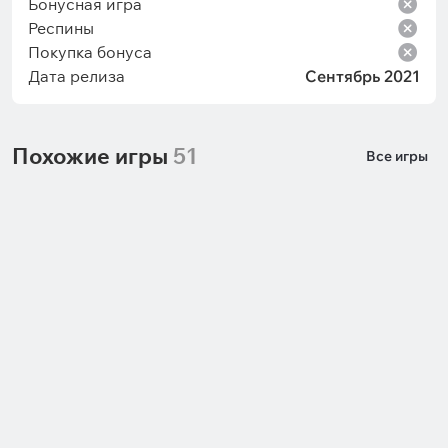
Бонусная игра
Респины
Покупка бонуса
Дата релиза
Сентябрь 2021
Похожие игры
51
Все игры
Seamen
Pray for Three
Nolimit City
Hacksaw Gaming