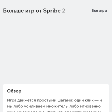
Больше игр от Spribe
2
Все игры
Hilo
Aviator
Обзор
Игра движется простыми шагами: один клик — и
мы либо усиливаем множитель, либо мгновенно
заканчиваем раунд. Удержаться между желанием