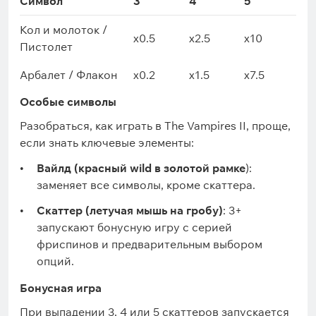
Символ
3
4
5
Кол и молоток /
x0.5
x2.5
x10
Пистолет
Арбалет / Флакон
x0.2
x1.5
x7.5
Особые символы
Разобраться, как играть в The Vampires II, проще,
если знать ключевые элементы:
Вайлд (красный wild в золотой рамке
):
заменяет все символы, кроме скаттера.
Скаттер (летучая мышь на гробу)
: 3+
запускают бонусную игру с серией
фриспинов и предварительным выбором
опций.
Бонусная игра
При выпадении 3, 4 или 5 скаттеров запускается