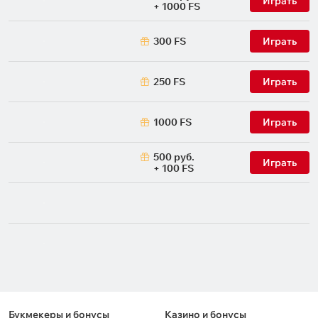
Играть
+ 1000 FS
300 FS
Играть
250 FS
Играть
1000 FS
Играть
500 руб.
Играть
+ 100 FS
Букмекеры и бонусы
Казино и бонусы