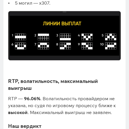
5 могил — x307.
RTP, волатильность, максимальный
выигрыш
RTP —
96.06%
. Волатильность провайдером не
указана, но судя по игровому процессу ближе к
высокой
. Максимальный выигрыш не заявлен.
Наш вердикт