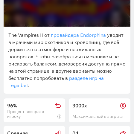
The Vampires II от
провайдера Endorphina
уводит
в мрачный мир охотников и кровопийц, где всё
держится на атмосфере и неожиданных
поворотах. Чтобы разобраться в механике и не
рисковать балансом, демоверсия доступна прямо
на этой странице, а другие варианты можно
бесплатно попробовать в
разделе игр на
Legalbet
.
96%
3000x
Процент возврата
игроку
Максимальный выигрыш
Средняя
0,1