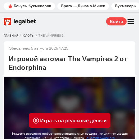
Бонусы букмекеров
Брага — Динамо-Минск
Букмекеры
Войти
ГЛАВНАЯ
СЛОТЫ
THE VAMPIRES 2
Обновлено: 5 августа 2026 17:25
Игровой автомат The Vampires 2 от
Endorphina
Играть на реальные деньги
Эта демо-версия не требует внесения денежных средств и служит только для
ознакомления. 18+. Ответственная игра
BeGambleAware.org