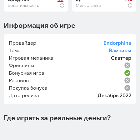
Волатильность
Мин. ставка
Информация об игре
Провайдер
Endorphina
Тема
Вампиры
Игровая механика
Скаттер
Фриспины
Бонусная игра
Респины
Покупка бонуса
Дата релиза
Декабрь 2022
Где играть за реальные деньги?