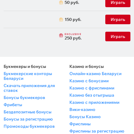
50 руб.
Играть
150 руб.
Играть
EXCLUSIVE
Играть
250 руб.
Букмекеры и бонусы
Казино и бонусы
Букмекерские конторы
Онлайн-казино Беларуси
Беларуси
Казино с бонусами
Скачать приложения для
Казино с фриспинами
ставок
Казино без отыгрыша
Бонусы букмекеров
Казино с приложениями
Фрибеты
Вики-казино
Бездепозитные бонусы
Бонусы Казино
Бонусы за регистрацию
Фриспины
Промокоды букмекеров
Фриспины за регистрацию