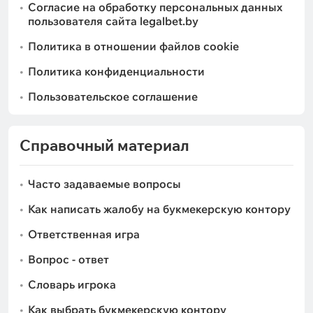
Согласие на обработку персональных данных
пользователя сайта legalbet.by
Политика в отношении файлов cookie
Политика конфиденциальности
Пользовательское соглашение
Справочный материал
Часто задаваемые вопросы
Как написать жалобу на букмекерскую контору
Ответственная игра
Вопрос - ответ
Словарь игрока
Как выбрать букмекерскую контору