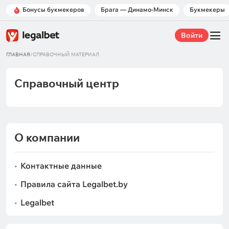
Бонусы букмекеров
Брага — Динамо-Минск
Букмекеры
Войти
ГЛАВНАЯ
/
СПРАВОЧНЫЙ МАТЕРИАЛ
Справочный центр
О компании
Контактные данные
Правила сайта Legalbet.by
Legalbet