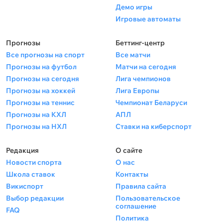
Демо игры
Игровые автоматы
Прогнозы
Беттинг-центр
Все прогнозы на спорт
Все матчи
Прогнозы на футбол
Матчи на сегодня
Прогнозы на сегодня
Лига чемпионов
Прогнозы на хоккей
Лига Европы
Прогнозы на теннис
Чемпионат Беларуси
Прогнозы на КХЛ
АПЛ
Прогнозы на НХЛ
Ставки на киберспорт
Редакция
О сайте
Новости спорта
О нас
Школа ставок
Контакты
Викиспорт
Правила сайта
Выбор редакции
Пользовательское
соглашение
FAQ
Политика