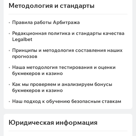
Методология и стандарты
Правила работы Арбитража
Редакционная политика и стандарты качества
Legalbet
Принципы и методология составления наших
прогнозов
Наша методология тестирования и оценки
букмекеров и казино
Как мы проверяем и анализируем бонусы
букмекеров и казино
Наш подход к обучению безопасным ставкам
Юридическая информация