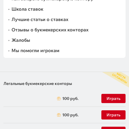
Школа ставок
Лучшие статьи о ставках
Отзывы о букмекерских конторах
Жалобы
Мы помогли игрокам
М
С
Т
А
П
Л
А
Ч
Е
Н
Ы
Е
О
Легальные букмекерские конторы
100 руб.
Играть
100 руб.
Играть