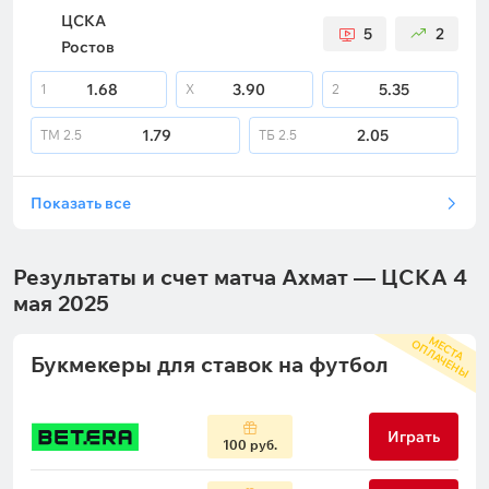
ЦСКА
5
2
Ростов
1.68
3.90
5.35
1
X
2
1.79
2.05
ТМ
2.5
ТБ
2.5
Показать все
Результаты и счет матча Ахмат — ЦСКА 4
мая 2025
М
С
Т
А
П
Л
А
Ч
Е
Н
Ы
Е
О
Букмекеры для ставок на футбол
Играть
100 руб.