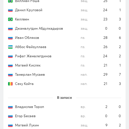
Виллиан Роша
защ.
25
1
поединков на своем поле в чемпионате
Данил Круговой
защ.
24
1
грозненцы пропускали.
Келлвен
защ.
23
3
Джамалутдин Абдулкадыров
защ.
0
0
ЦСКА пусть и не блещет очень высокими
Иван Обляков
пз.
28
6
показателями результативности, однако даже на
выезде лишь в редких играх не отличается. За 12
Аббос Файзуллаев
пз.
26
2
последних выездных противостояний в рамках
Рифат Жемалетдинов
пз.
24
2
Премьер-лиги команда не смогла пробить
Матвей Кисляк
пз.
21
1
оборону только «Зенита», а в семи матчах на
этом отрезке забивала не меньше двух голов.
Тамерлан Мусаев
нап.
29
7
Кроме того, в двух предыдущих личных встречах
Секу Койта
нап.
21
3
на поле «Ахмата» москвичи поражали ворота
соперника по три раза.
В запасе
Владислав Тороп
вр.
2
0
Ожидаю от обеих команд яркую игру в атаке и
Егор Бесаев
вр.
0
0
рассчитываю на обмен голами. Мой
Матвей Лукин
защ.
9
2
прогноз:
«Обе забьют – да»
с кэфом
1.96