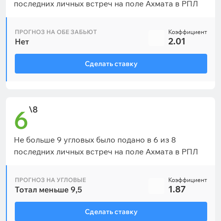
последних личных встреч на поле Ахмата в РПЛ
Мелкадзе.
ПРОГНОЗ НА ОБЕ ЗАБЬЮТ
Коэффициент
2.01
Все ставки и прогнозы на РПЛ
Нет
Сделать ставку
ЦСКА
В прошлом туре подопечные Марко Николича
были сильнее «Спартака» на его поле (2:1). В
\8
6
результате ЦСКА продлил свою
беспроигрышную серию в чемпионате до десяти
Не больше 9 угловых было подано в 6 из 8
матчей (7 побед, 3 ничьи). При этом клуб лишь
последних личных встреч на поле Ахмата в РПЛ
однажды за четыре последние встречи в рамках
Премьер-лиги смог сыграть на ноль. Москвичи
еще сохраняют шансы на чемпионство: они идут
ПРОГНОЗ НА УГЛОВЫЕ
Коэффициент
1.87
на третьем месте в турнирной таблице с 51
Тотал меньше 9,5
баллом в активе и отстают от лидирующего
Сделать ставку
«Краснодара» на семь очков. Также отметим, что