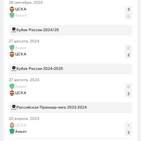
28 сентября, 2024
ЦСКА
3
Ахмат
0
Кубок России 2024/25
27 августа, 2024
Ахмат
0
ЦСКА
2
Кубок России 2024-2025
27 августа, 2024
Ахмат
0
ЦСКА
2
Российская Премьер-лига 2023-2024
20 апреля, 2024
ЦСКА
1
Ахмат
2