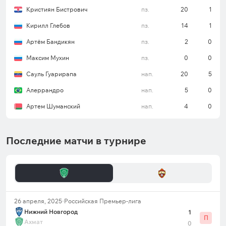
Кристиян Бистрович
пз.
20
1
Кирилл Глебов
пз.
14
1
Автор:
Дмитрий Щурко
Артём Бандикян
пз.
2
0
Максим Мухин
пз.
0
0
* Для каждой команды указан стартовый состав в
Сауль Гуарирапа
нап.
20
5
ее прошлом матче в этом турнире.
Алеррандро
нап.
5
0
Артем Шуманский
нап.
4
0
Последние матчи в турнире
26 апреля, 2025
Российская Премьер-лига
Нижний Новгород
1
П
Ахмат
0