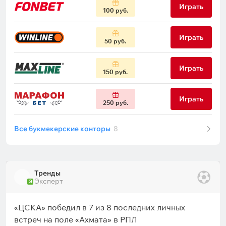
Играть
100 руб.
Играть
50 руб.
Играть
150 руб.
Играть
250 руб.
Все букмекерские конторы
8
Тренды
Эксперт
Э
«ЦСКА» победил в 7 из 8 последних личных
встреч на поле «Ахмата» в РПЛ