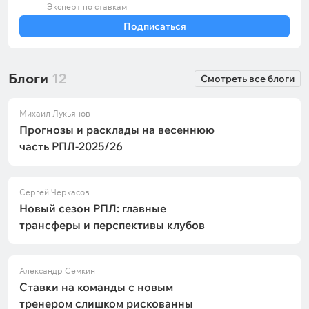
Эксперт по ставкам
Подписаться
Блоги
12
Смотреть все блоги
Михаил Лукьянов
Прогнозы и расклады на весеннюю
часть РПЛ-2025/26
Сергей Черкасов
Новый сезон РПЛ: главные
трансферы и перспективы клубов
Александр Семкин
Ставки на команды с новым
тренером слишком рискованны