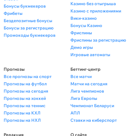
Казино без отыгрыша
Бонусы букмекеров
Казино с приложениями
Фрибеты
Вики-казино
Бездепозитные бонусы
Бонусы Казино
Бонусы за регистрацию
Фриспины
Промокоды букмекеров
Фриспины за регистрацию
Демо игры
Игровые автоматы
Прогнозы
Беттинг-центр
Все прогнозы на спорт
Все матчи
Прогнозы на футбол
Матчи на сегодня
Прогнозы на сегодня
Лига чемпионов
Прогнозы на хоккей
Лига Европы
Прогнозы на теннис
Чемпионат Беларуси
Прогнозы на КХЛ
АПЛ
Прогнозы на НХЛ
Ставки на киберспорт
Редакция
О сайте