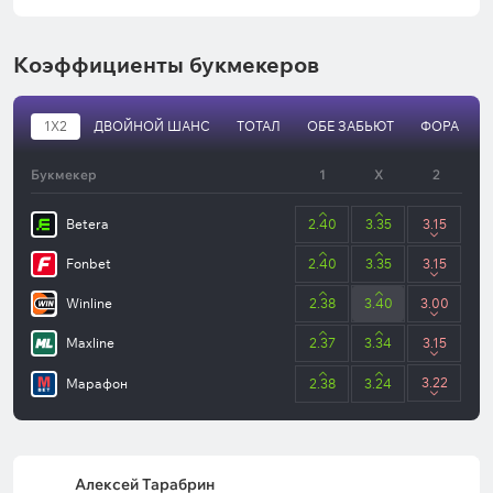
Коэффициенты букмекеров
1X2
ДВОЙНОЙ ШАНС
ТОТАЛ
ОБЕ ЗАБЬЮТ
ФОРА
Букмекер
1
X
2
Betera
2.40
3.35
3.15
Fonbet
2.40
3.35
3.15
Winline
2.38
3.40
3.00
Maxline
2.37
3.34
3.15
3.22
Марафон
2.38
3.24
Алексей Тарабрин