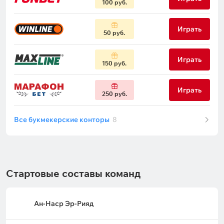
100 руб.
Играть
50 руб.
Играть
150 руб.
Играть
250 руб.
Все букмекерские конторы
8
Стартовые составы команд
Ан-Наср Эр-Рияд