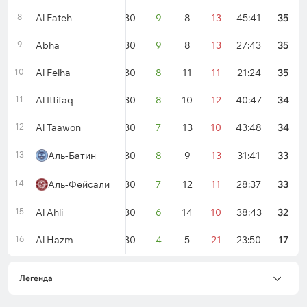
8
Al Fateh
30
9
8
13
45:41
35
9
Abha
30
9
8
13
27:43
35
10
Al Feiha
30
8
11
11
21:24
35
11
Al Ittifaq
30
8
10
12
40:47
34
12
Al Taawon
30
7
13
10
43:48
34
13
Аль-Батин
30
8
9
13
31:41
33
14
Аль-Фейсали
30
7
12
11
28:37
33
15
Al Ahli
30
6
14
10
38:43
32
16
Al Hazm
30
4
5
21
23:50
17
Легенда