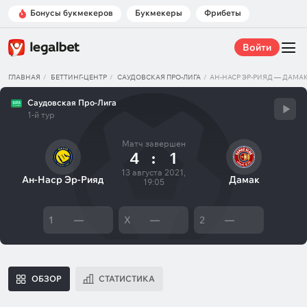
Бонусы букмекеров
Букмекеры
Фрибеты
Войти
ГЛАВНАЯ
БЕТТИНГ-ЦЕНТР
САУДОВСКАЯ ПРО-ЛИГА
АН-НАСР ЭР-РИЯД — ДАМА
Саудовская Про-Лига
1-й тур
Матч завершен
4
:
1
13 августа 2021,
Ан-Наср Эр-Рияд
Дамак
19:05
1
—
X
—
2
—
ОБЗОР
СТАТИСТИКА