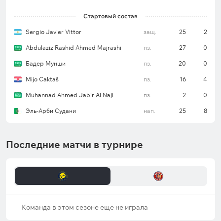
Стартовый состав
Sergio Javier Vittor
защ.
25
2
Abdulaziz Rashid Ahmed Majrashi
пз.
27
0
Бадер Мунши
пз.
20
0
Mijo Caktaš
пз.
16
4
Muhannad Ahmed Jabir Al Naji
пз.
2
0
Эль-Арби Судани
нап.
25
8
Последние матчи в турнире
Команда в этом сезоне еще не играла