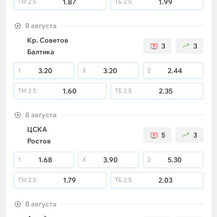
1.87
1.99
ТМ
2.5
ТБ
2.5
8 августа
Кр. Советов
3
3
Балтика
3.20
3.20
2.44
1
X
2
1.60
2.35
ТМ
2.5
ТБ
2.5
8 августа
ЦСКА
5
3
Ростов
1.68
3.90
5.30
1
X
2
1.79
2.03
ТМ
2.5
ТБ
2.5
8 августа