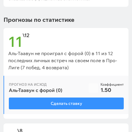
Прогнозы по статистике
\12
11
Аль-Таавун не проиграл с форой (0) в 11 из 12
последних личных встреч на своем поле в Про-
Лиге (7 побед, 4 возврата)
ПРОГНОЗ НА ИСХОД
Коэффициент
1.50
Аль-Таавун с форой (0)
Сделать ставку
\8