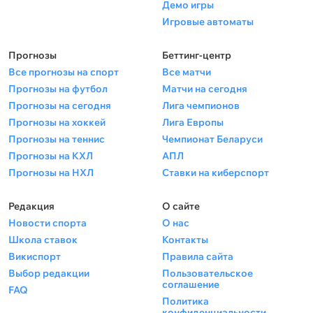
Демо игры
Игровые автоматы
Прогнозы
Беттинг-центр
Все прогнозы на спорт
Все матчи
Прогнозы на футбол
Матчи на сегодня
Прогнозы на сегодня
Лига чемпионов
Прогнозы на хоккей
Лига Европы
Прогнозы на теннис
Чемпионат Беларуси
Прогнозы на КХЛ
АПЛ
Прогнозы на НХЛ
Ставки на киберспорт
Редакция
О сайте
Новости спорта
О нас
Школа ставок
Контакты
Викиспорт
Правила сайта
Выбор редакции
Пользовательское
соглашение
FAQ
Политика
конфиденциальности