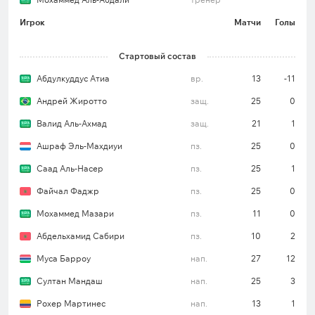
Игрок
Матчи
Голы
Стартовый состав
Абдулкуддус Атиа
вр.
13
-11
Андрей Жиротто
защ.
25
0
Валид Аль-Ахмад
защ.
21
1
Ашраф Эль-Махдиуи
пз.
25
0
Саад Аль-Насер
пз.
25
1
Файчал Фаджр
пз.
25
0
Мохаммед Мазари
пз.
11
0
Абдельхамид Сабири
пз.
10
2
Муса Барроу
нап.
27
12
Султан Мандаш
нап.
25
3
Рохер Мартинес
нап.
13
1