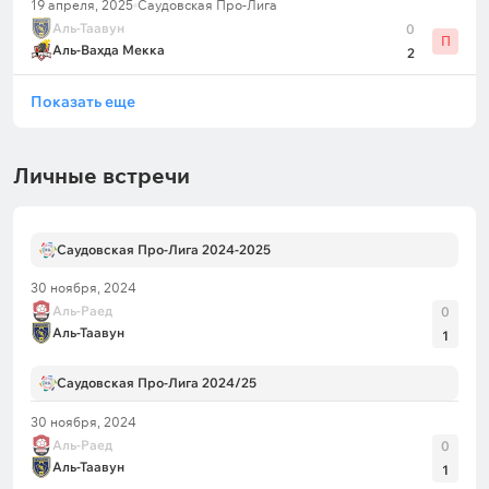
19 апреля, 2025
Саудовская Про-Лига
Аль-Таавун
0
П
Аль-Вахда Мекка
2
Показать еще
Личные встречи
Саудовская Про-Лига 2024-2025
30 ноября, 2024
Аль-Раед
0
Аль-Таавун
1
Саудовская Про-Лига 2024/25
30 ноября, 2024
Аль-Раед
0
Аль-Таавун
1