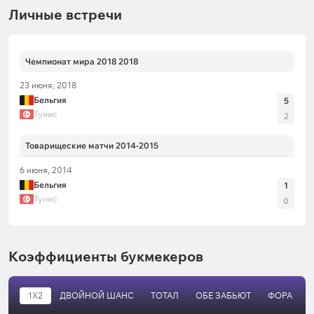
Личные встречи
Чемпионат мира 2018 2018
23 июня, 2018
Бельгия
5
Тунис
2
Товарищеские матчи 2014-2015
6 июня, 2014
Бельгия
1
Тунис
0
Коэффициенты букмекеров
1X2
ДВОЙНОЙ ШАНС
ТОТАЛ
ОБЕ ЗАБЬЮТ
ФОРА