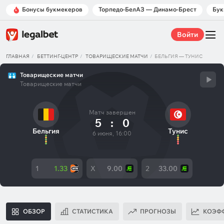
Бонусы букмекеров
Торпедо-БелАЗ — Динамо-Брест
Бук
Войти
ГЛАВНАЯ
БЕТТИНГ-ЦЕНТР
ТОВАРИЩЕСКИЕ МАТЧИ
БЕЛЬГИЯ — ТУНИС
Товарищеские матчи
Товарищеские матчи
Матч завершен
5
:
0
Бельгия
Тунис
6 июня, 16:00
1
1.33
X
9.00
2
33.00
ОБЗОР
СТАТИСТИКА
ПРОГНОЗЫ
КОЭФ