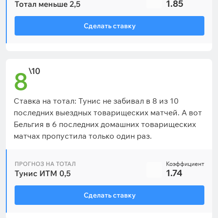
1.85
Тотал меньше 2,5
Сделать ставку
\10
8
Ставка на тотал: Тунис не забивал в 8 из 10
последних выездных товарищеских матчей. А вот
Бельгия в 6 последних домашних товарищеских
матчах пропустила только один раз.
ПРОГНОЗ НА ТОТАЛ
Коэффициент
1.74
Тунис ИТМ 0,5
Сделать ставку