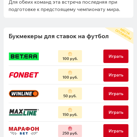
Для обеих команд эта встреча последняя при
подготовке к предстоящему чемпионату мира.
М
С
Т
А
П
Л
А
Ч
Е
Н
Ы
Е
О
Букмекеры для ставок на футбол
Играть
100 руб.
Играть
100 руб.
Играть
50 руб.
Играть
150 руб.
Играть
250 руб.