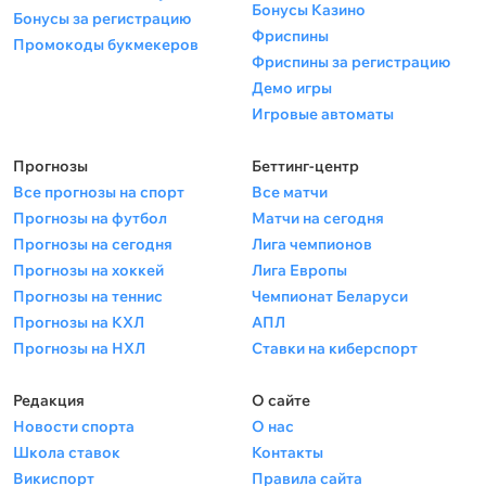
Бонусы Казино
Бонусы за регистрацию
Фриспины
Промокоды букмекеров
Фриспины за регистрацию
Демо игры
Игровые автоматы
Прогнозы
Беттинг-центр
Все прогнозы на спорт
Все матчи
Прогнозы на футбол
Матчи на сегодня
Прогнозы на сегодня
Лига чемпионов
Прогнозы на хоккей
Лига Европы
Прогнозы на теннис
Чемпионат Беларуси
Прогнозы на КХЛ
АПЛ
Прогнозы на НХЛ
Ставки на киберспорт
Редакция
О сайте
Новости спорта
О нас
Школа ставок
Контакты
Викиспорт
Правила сайта