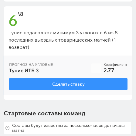
\8
6
Тунис подавал как минимум 3 угловых в 6 из 8
последних выездных товарищеских матчей (1
возврат)
ПРОГНОЗ НА УГЛОВЫЕ
Коэффициент
2.77
Тунис ИТБ 3
Сделать ставку
Стартовые составы команд
Составы будут известны за несколько часов до начала
матча