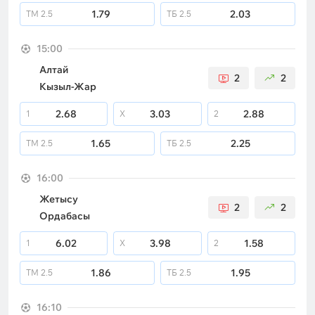
1.79
2.03
ТМ
2.5
ТБ
2.5
15:00
Алтай
2
2
Кызыл-Жар
2.68
3.03
2.88
1
X
2
1.65
2.25
ТМ
2.5
ТБ
2.5
16:00
Жетысу
2
2
Ордабасы
6.02
3.98
1.58
1
X
2
1.86
1.95
ТМ
2.5
ТБ
2.5
16:10