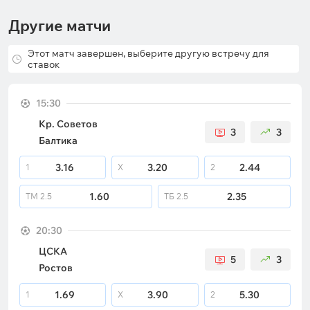
Другие матчи
Этот матч завершен, выберите другую встречу для
ставок
15:30
Кр. Советов
3
3
Балтика
3.16
3.20
2.44
1
X
2
1.60
2.35
ТМ
2.5
ТБ
2.5
20:30
ЦСКА
5
3
Ростов
1.69
3.90
5.30
1
X
2