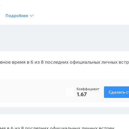
;
Подробнее
вное время в 6 из 8 последних официальных личных встр
 – Аргентина
рисио Исла, Пауло Диас, Игор Лихновски, Габриэл Суасо 
Коэффициент
Сделать с
1.67
вилья, Алексис Санчес, Диего Вальдес – Эдуардо Варгас
нес – Маркос Акунья, Кристиан Ромеро, Лисандро
тер, Леандро Паредес, Анхель Ди Мария, Родриго Де По
мя в 6 из 8 последних официальных личных встреч