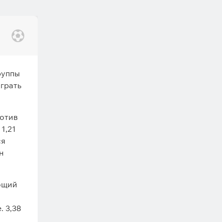
руппы
ыграть
ротив
1,21
ся
н
ующий
. 3,38