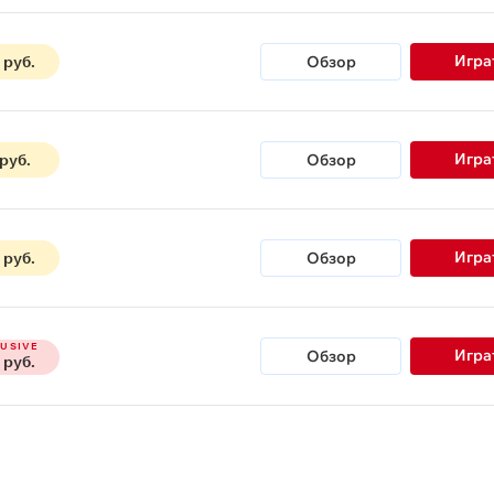
Игра
 руб.
Обзор
Игра
руб.
Обзор
Игра
 руб.
Обзор
LUSIVE
Игра
Обзор
 руб.