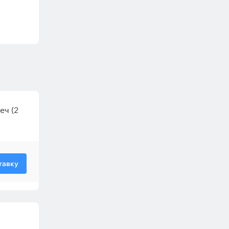
еч (2
–
тавку
.
ль –