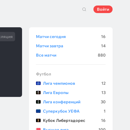
Войти
сляция
Матчи сегодня
16
Матчи завтра
14
Все матчи
880
Футбол
Лига чемпионов
12
Лига Европы
13
Лига конференций
30
Суперкубок УЕФА
1
Кубок Либертадорес
16
Высшая лига
100