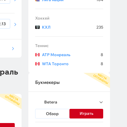
Хоккей
2.13
КХЛ
235
Теннис
ATP Монреаль
8
WTA Торонто
8
траль
М
С
Т
А
П
Л
А
Ч
Е
Н
Ы
Е
О
Букмекеры
М
С
Т
А
П
Л
А
Ч
Е
Н
Ы
Е
О
Betera
Играть
Обзор