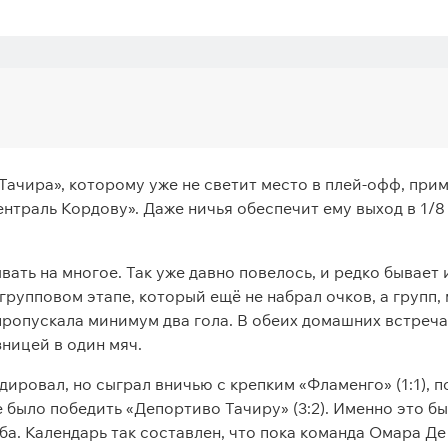
ачира», которому уже не светит место в плей-офф, при
ентраль Кордову». Даже ничья обеспечит ему выход в 1/8
ать на многое. Так уже давно повелось, и редко бывает 
рупповом этапе, который ещё не набрал очков, а групп,
 пропускала минимум два гола. В обеих домашних встреча
ницей в один мяч.
ировал, но сыграл вничью с крепким «Фламенго» (1:1), 
 было победить «Депортиво Тачиру» (3:2). Именно это б
а. Календарь так составлен, что пока команда Омара Де