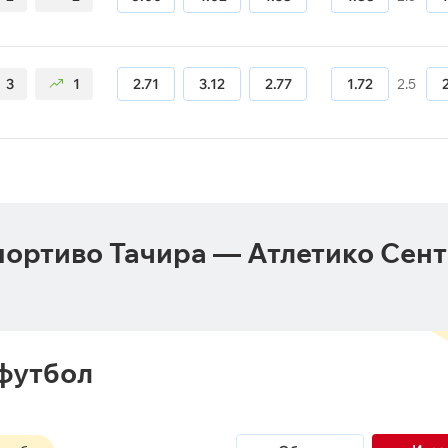
3
1
2.71
3.12
2.77
1.72
2.5
епортиво Тачира — Атлетико Сен
 футбол