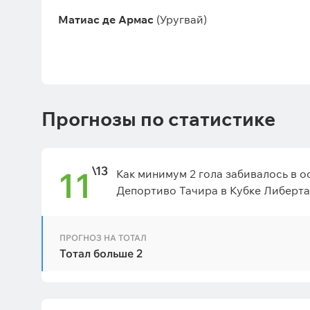
Матиас де Армас
(Уругвай)
Матчей – 4 (Международные встречи, 2023-202
Показал ж/к (с учётом вторых) – 12;
Прогнозы по статистике
В среднем за матч ж/к – 3;
Показал к/к – 1;
\13
11
Как минимум 2 гола забивалось в о
Фолов в среднем за матч – 21;
Депортиво Тачира в Кубке Либерта
Пенальти – 2%.
ПРОГНОЗ НА ТОТАЛ
Тотал больше 2