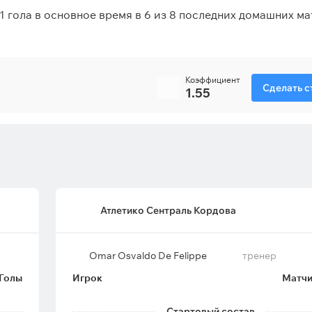
 гола в основное время в 6 из 8 последних домашних ма
Коэффициент
Сделать с
1.55
Атлетико Сентраль Кордова
Omar Osvaldo De Felippe
тренер
Голы
Игрок
Матч
Стартовый состав