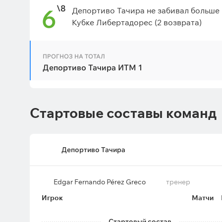
\8
6
Депортиво Тачира не забивал больше 1
Кубке Либертадорес (2 возврата)
ПРОГНОЗ НА ТОТАЛ
Депортиво Тачира ИТМ 1
Стартовые составы команд
Депортиво Тачира
Edgar Fernando Pérez Greco
тренер
Игрок
Матчи
Стартовый состав