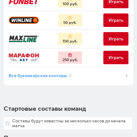
Играть
100 руб.
Играть
50 руб.
Играть
150 руб.
Играть
250 руб.
Все букмекерские конторы
8
Стартовые составы команд
Составы будут известны за несколько часов до начала
матча