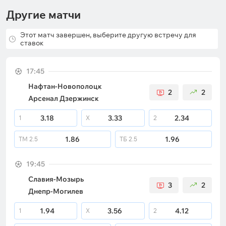
Другие матчи
Этот матч завершен, выберите другую встречу для
ставок
17:45
Нафтан-Новополоцк
2
2
Арсенал Дзержинск
3.18
3.33
2.34
1
X
2
1.86
1.96
ТМ
2.5
ТБ
2.5
19:45
Славия-Мозырь
3
2
Днепр-Могилев
1.94
3.56
4.12
1
X
2