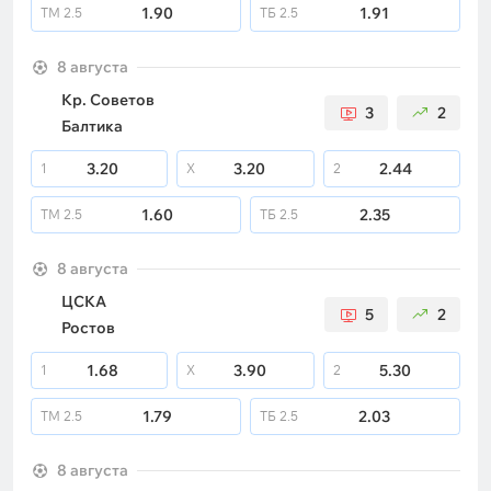
1.90
1.91
ТМ
2.5
ТБ
2.5
8 августа
Кр. Советов
3
2
Балтика
3.20
3.20
2.44
1
X
2
1.60
2.35
ТМ
2.5
ТБ
2.5
8 августа
ЦСКА
5
2
Ростов
1.68
3.90
5.30
1
X
2
1.79
2.03
ТМ
2.5
ТБ
2.5
8 августа