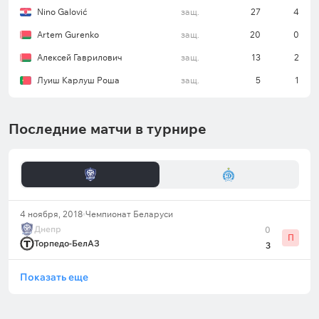
Nino Galović
защ.
27
4
Artem Gurenko
защ.
20
0
Алексей Гаврилович
защ.
13
2
Луиш Карлуш Роша
защ.
5
1
Последние матчи в турнире
4 ноября, 2018
Чемпионат Беларуси
Днепр
0
П
Торпедо-БелАЗ
3
Показать еще