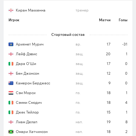
Киран Маккенна
тренер
Клуб имеет 7-матчевую голевую серию в
чемпионате.
Игрок
Матчи
Голы
«Борнмут» одержал лишь две победы в девяти
Стартовый состав
предыдущих выездных играх в Премьер-лиге (2
Ариянет Мурич
вр.
17
-31
ничьи и 5 поражений).
Лейф Дэвис
защ.
20
1
Команда не забивала в 1-м тайме в 7 из 9
последних встреч в гостях в АПЛ.
Дара О'Ши
защ.
17
0
Бен Джонсон
защ.
12
0
«Ипсвич» – «Борнмут»: прогноз на матч
Камерон Берджесс
защ.
9
0
В Премьер-лиге только «Саутгемптон» и
«Ипсвич» имеют в своем активе лишь по одной
Сэм Морси
пз.
18
1
победе после 14 туров. Скорее всего, оба этих
Сэмми Смодич
пз.
18
4
клуба вернуться в Чемпионшип, так как оказались
Джек Тейлор
пз.
15
1
не готовы к высшему дивизиону Англии. В то же
время не спешу брать победу гостей, так как
Лиам Делап
нап.
19
8
подопечные Андони Ираолы куда опаснее в
Омари Хатчинсон
нап.
18
2