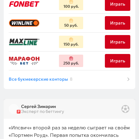
Играть
100 руб.
Играть
50 руб.
Играть
150 руб.
Играть
250 руб.
Все букмекерские конторы
8
Сергей Зимарин
Эксперт по беттингу
Р
«Ипсвич» второй раз за неделю сыграет на своём
«Портмен Роуд». Первая попытка окончилась