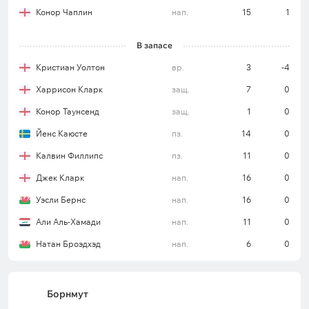
родных стенах, чем на выезде, где в этом сезоне
Конор Чаплин
нап.
15
1
обыграли только «Эвертон» и «Вулверхэмптон»,
которые также борются за сохранение места в
В запасе
Премьер-лиге. Считаю, что перспективной будет
ставка на обмен голами в этой встрече.
Кристиан Уолтон
вр.
3
-4
Харрисон Кларк
защ.
7
0
Конор Таунсенд
защ.
1
0
«Ипсвич» хоть и не отличился в двух прошлых
турах, тем не менее перед этим забивал в 7 из 8
Йенс Каюсте
пз.
14
0
предыдущих матчей в чемпионате. Также команда
Калвин Филлипс
пз.
11
0
пропускала в 10 последних поединках в АПЛ.
Джек Кларк
нап.
16
0
«Борнмут» пропускал в девяти предыдущих
гостевых играх в Премьер-лиге. Также
Уэсли Бернс
нап.
16
0
подопечные Андони Ираолы отличились в 19 из
Али Аль-Хамади
нап.
11
0
22 последних выездных матчей в АПЛ. Мотивация
Натан Броэдхэд
нап.
6
0
есть у обеих команд: «Ипсвичу» необходимы
победы, чтобы покинуть зону вылета, а «Борнмут»
имеет шанс побороться за место в еврокубках, а
Борнмут
для этого необходимо не терять очки во встречах