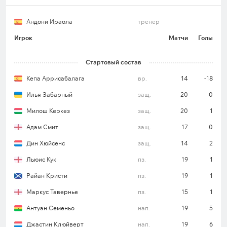
с аутсайдерами.
Андони Ираола
тренер
Игрок
Матчи
Голы
Мой прогноз –
«Обе забьют – да»
с кэфом
1.60
Стартовый состав
Кепа Аррисабалага
вр.
14
-18
Автор
:
Олександр Олексенко
Илья Забарный
защ.
20
0
Милош Керкез
защ.
20
1
Адам Смит
защ.
17
0
Дин Хюйсенс
защ.
14
2
Льюис Кук
пз.
19
1
Райан Кристи
пз.
19
1
Маркус Тавернье
пз.
15
1
Антуан Семеньо
нап.
19
5
Джастин Клюйверт
нап.
19
6