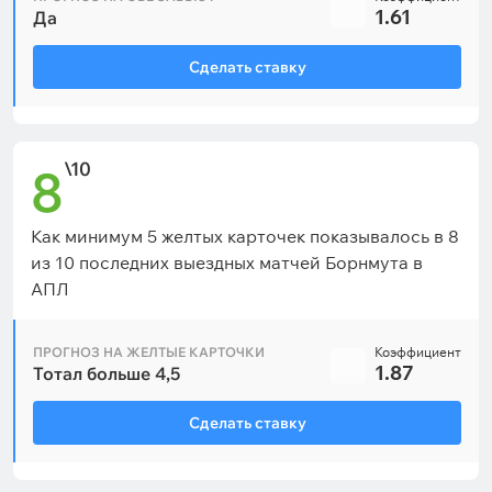
1.61
Да
ее прошлом матче в этом турнире.
«Ипсвич»
Сделать ставку
Команда уступила в прошлом туре на своем поле
«Кристал Пэлас» (0:1). Это было второе подряд
поражение с таким счетом в АПЛ. Кстати, после
\10
8
выхода в Премьер-лигу, клуб впервые не смог
отличиться в двух подряд поединках чемпионата.
Подопечные Кирана Маккенны находятся в зоне
Как минимум 5 желтых карточек показывалось в 8
вылета и отстают от спасительного 17-го места
из 10 последних выездных матчей Борнмута в
уже на три очка. Также стоит отметить, что клуб
АПЛ
забил всего 13 голов, а это – 18-й результат в
лиге в атаке.
ПРОГНОЗ НА ЖЕЛТЫЕ КАРТОЧКИ
Коэффициент
1.87
Тотал больше 4,5
Максимум три мяча было забито в пяти
Сделать ставку
предыдущих матчах клуба в Премьер-лиге.
Обе команды отличились в 7 из 10 последних