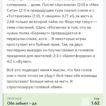
соперника… дома. После «Арсенала» (2:0) и «Ман
Сити» (2:1) в предыдущем туре скальп сняли и с
«Тоттенхэма» (1:0). У «вишен» 3,71 xG за матч и
2,68 только за второй тайм, но Форстер тянул —
семь спасений. Шанс «Ипсвича» в том, что на
чужих полях «Борнмут» превращается в
первоклассника, хотя… В некоторых играх
проступает его буйный нрав. Так, на двух
последних выездах он поучаствовал в голевом
празднике для зрителей: 2:3 с «Брентфордом» и
4:2 с «Вулвс».
Всё это подводит меня к мысли, что без голов
они с поля точно не уйдут. Всё-таки обе команды
пропускают больше мяча за матч. Я
спрогнозирую голевой обмен.
ПРОГНОЗ
Кэф
1.62
Обе забьют – да