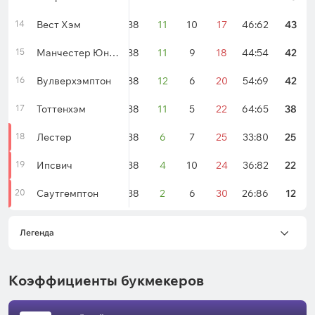
14
Вест Хэм
38
11
10
17
46:62
43
15
Манчестер Юнайтед
38
11
9
18
44:54
42
16
Вулверхэмптон
38
12
6
20
54:69
42
17
Тоттенхэм
38
11
5
22
64:65
38
18
Лестер
38
6
7
25
33:80
25
19
Ипсвич
38
4
10
24
36:82
22
20
Саутгемптон
38
2
6
30
26:86
12
Легенда
Коэффициенты букмекеров