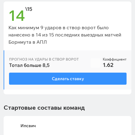
поединков «Ипсвича» в чемпионате.
\15
14
Цифра «1» была в итоговом счете в пяти
прошлых играх клуба в АПЛ.
Как минимум 9 ударов в створ ворот было
нанесено в 14 из 15 последних выездных матчей
Все ставки и прогнозы на АПЛ
Борнмута в АПЛ
«Борнмут»
ПРОГНОЗ НА УДАРЫ В СТВОР ВОРОТ
Коэффициент
1.62
Тотал больше 8,5
Команда победила в двух прошлых турах.
Сначала на выезде был обыгран «Вулверхэмптон»
Сделать ставку
(4:2), а затем дома удалось справиться с
«Тоттенхэмом» (1:0). В результате клуб взлетел на
девятое место и теперь находится всего в пяти
очках от зоны ЛЧ. Нельзя не отметить, что в 12
Стартовые составы команд
предыдущих поединках в АПЛ подопечные
Андони Ираолы только один раз сыграли вничью
Ипсвич
(6 побед и 5 поражений).