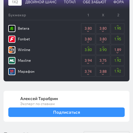
1X2
ДВОЙНОЙ ШАНС
ТОТАЛ
ОБЕ ЗАБЬЮТ
ФОРА
Букмекер
1
X
2
Betera
3.80
3.80
1.95
Fonbet
3.80
3.80
1.95
Winline
3.80
3.90
1.89
Maxline
3.94
3.75
1.92
1.92
Марафон
3.74
3.88
Алексей Тарабрин
Эксперт по ставкам
Подписаться