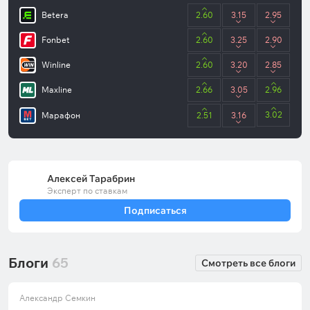
Betera
2.60
3.15
2.95
Fonbet
2.60
3.25
2.90
Winline
2.60
3.20
2.85
Maxline
2.66
3.05
2.96
3.02
Марафон
2.51
3.16
Алексей Тарабрин
Эксперт по ставкам
Подписаться
Блоги
65
Смотреть все блоги
Александр Семкин