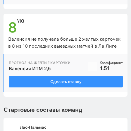
Клуб забивал в восьми предыдущих матчах в
Ла Лиге.
\10
8
«Валенсия» не проиграла в 8 из 9 последних
встреч во 2-м тайме в Примере (3 победы и 5
Валенсия не получала больше 2 желтых карточек
ничьих).
в 8 из 10 последних выездных матчей в Ла Лиге
Ничья была в 6 из 8 предыдущих гостевых игр
валенсийцев в чемпионате.
ПРОГНОЗ НА ЖЕЛТЫЕ КАРТОЧКИ
Коэффициент
Ориентировочный состав «Валенсии» (4-3-3)*
1.51
Валенсия ИТМ 2,5
Георгий Мамардашвили – Сезар Таррега, Хосе
Сделать ставку
Луис Гайя, Димитри Фулькье, Кристиан Москера
– Хави Герра, Энцо Барренечеа, Андре Алмейда –
Диего Лопес, Уго Дуро, Луис Риоха.
Стартовые составы команд
Защитник Сезар Таррега вне игры из-за перебора
желтых карточек.
Лас-Пальмас