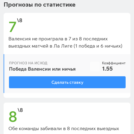
ничьи и 9 поражений). Команда находится на 18-м
Прогнозы по статистике
месте и на два балла отстает от спасительной 17-
й строчки.
\8
7
Валенсия не проиграла в 7 из 8 последних
Обмен голами был в 11 из 15 предыдущих игр
выездных матчей в Ла Лиге (1 победа и 6 ничьих)
«Лас-Пальмаса» в Примере.
В семи последних домашних матчах в
ПРОГНОЗ НА ИСХОД
Коэффициент
чемпионате клуб одержал лишь одну победу (2
1.55
Победа Валенсии или ничья
ничьи и 4 поражения).
Канарцы забивали ровно один мяч в 6 из 8
Сделать ставку
предыдущих встреч на своем поле в Ла Лиге.
Ориентировочный состав «Лас-Пальмаса» (4-4-
2)*
\8
8
Динко Хоркаш – Мика Мармоль, Алекс Суарес,
Скотт Маккенна, Марвин Парк – Стефан
Обе команды забивали в 8 последних выездных
Байчетич, Вити Росада, Дариу Эссугу, Альберто