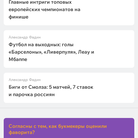
Главные интриги топовых
европейских чемпионатов на
финише
Александр Фадин
Футбол на выходных: голы
«Барселоны», «Ливерпуля», Леау и
Мбаппе
Александр Фадин
Биги от Смолза: 5 матчей, 7 ставок
и парочка россиян
Согласны с тем, как букмекеры оценили
фаворита?