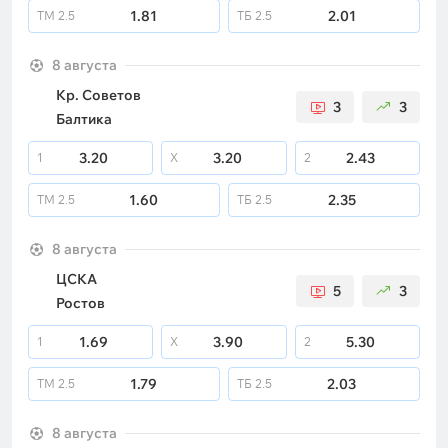
1.81
2.01
ТМ
2.5
ТБ
2.5
8 августа
Кр. Советов
3
3
Балтика
3.20
3.20
2.43
1
X
2
1.60
2.35
ТМ
2.5
ТБ
2.5
8 августа
ЦСКА
5
3
Ростов
1.69
3.90
5.30
1
X
2
1.79
2.03
ТМ
2.5
ТБ
2.5
8 августа