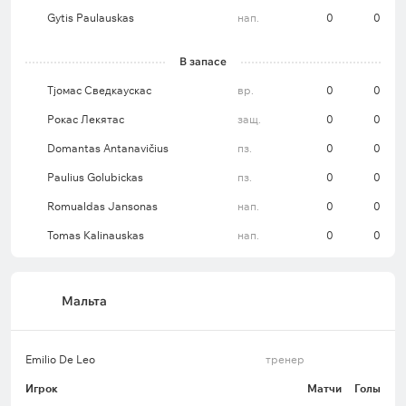
Gytis Paulauskas
нап.
0
0
В запасе
Тjомас Сведкаускас
вр.
0
0
Рокас Лекятас
защ.
0
0
Domantas Antanavičius
пз.
0
0
Paulius Golubickas
пз.
0
0
Romualdas Jansonas
нап.
0
0
Tomas Kalinauskas
нап.
0
0
Мальта
Emilio De Leo
тренер
Игрок
Матчи
Голы