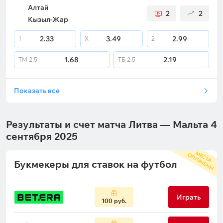
Алтай
2
2
Кызыл-Жар
2.33
3.49
2.99
1
X
2
1.68
2.19
ТМ
2.5
ТБ
2.5
Показать все
Результаты и счет матча Литва — Мальта 4
сентября 2025
М
С
Т
А
П
Л
А
Ч
Е
Н
Ы
Е
О
Букмекеры для ставок на футбол
Играть
100 руб.