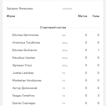
Эдгарас Янкаускас
тренер
Игрок
Матчи
Голы
Стартовый состав
Edvinas Gertmonas
вр.
0
0
Artemijus Tutyškinas
защ.
0
0
Edvinas Girdvainis
защ.
0
1
Klaudijus Upstas
защ.
0
0
Эдгарас Уткус
защ.
0
0
Justas Lasickas
пз.
0
0
Modestas Vorobjovas
пз.
0
0
Артур Должников
пз.
0
0
Гвидас Гинейтис
пз.
0
3
Гратас Сиргедас
пз.
0
0