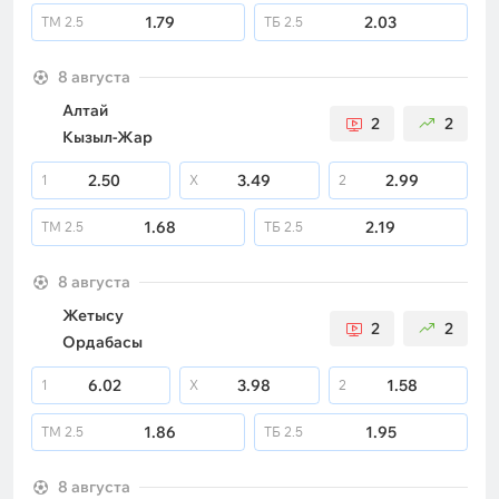
1.79
2.03
ТМ
2.5
ТБ
2.5
8 августа
Алтай
2
2
Кызыл-Жар
2.50
3.49
2.99
1
X
2
1.68
2.19
ТМ
2.5
ТБ
2.5
8 августа
Жетысу
2
2
Ордабасы
6.02
3.98
1.58
1
X
2
1.86
1.95
ТМ
2.5
ТБ
2.5
8 августа