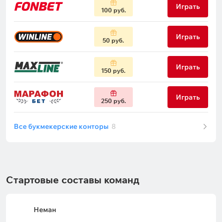
Играть
100 руб.
Играть
50 руб.
Играть
150 руб.
Играть
250 руб.
Все букмекерские конторы
8
Стартовые составы команд
Неман