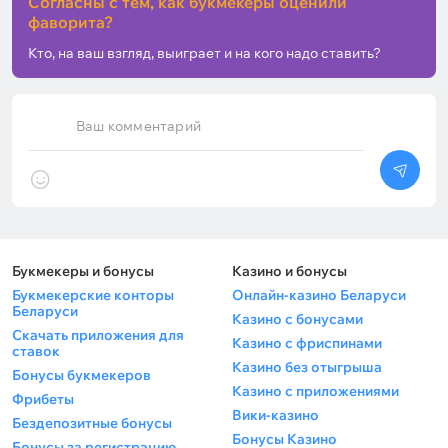
Согласны с тем, как букмекеры оценили
фаворита?
Кто, на ваш взгляд, выиграет и на кого надо ставить?
Ваш комментарий
Букмекеры и бонусы
Казино и бонусы
Букмекерские конторы
Онлайн-казино Беларуси
Беларуси
Казино с бонусами
Скачать приложения для
Казино с фриспинами
ставок
Казино без отыгрыша
Бонусы букмекеров
Казино с приложениями
Фрибеты
Вики-казино
Бездепозитные бонусы
Бонусы Казино
Бонусы за регистрацию