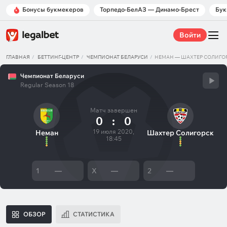
Бонусы букмекеров
Торпедо-БелАЗ — Динамо-Брест
Бук
Войти
ГЛАВНАЯ
БЕТТИНГ-ЦЕНТР
ЧЕМПИОНАТ БЕЛАРУСИ
НЕМАН — ШАХТЕР СОЛИГО
Чемпионат Беларуси
Regular Season 18
Матч завершен
0
:
0
19 июля 2020,
Неман
Шахтер Солигорск
18:45
1
—
X
—
2
—
ОБЗОР
СТАТИСТИКА