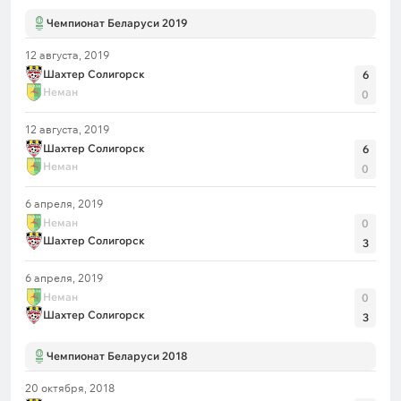
Чемпионат Беларуси 2019
12 августа, 2019
Шахтер Солигорск
6
Неман
0
12 августа, 2019
Шахтер Солигорск
6
Неман
0
6 апреля, 2019
Неман
0
Шахтер Солигорск
3
6 апреля, 2019
Неман
0
Шахтер Солигорск
3
Чемпионат Беларуси 2018
20 октября, 2018