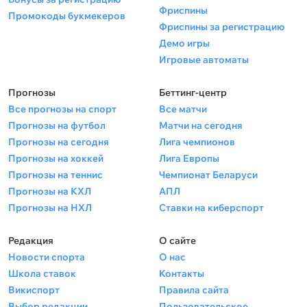
Фриспины
Промокоды букмекеров
Фриспины за регистрацию
Демо игры
Игровые автоматы
Прогнозы
Беттинг-центр
Все прогнозы на спорт
Все матчи
Прогнозы на футбол
Матчи на сегодня
Прогнозы на сегодня
Лига чемпионов
Прогнозы на хоккей
Лига Европы
Прогнозы на теннис
Чемпионат Беларуси
Прогнозы на КХЛ
АПЛ
Прогнозы на НХЛ
Ставки на киберспорт
Редакция
О сайте
Новости спорта
О нас
Школа ставок
Контакты
Викиспорт
Правила сайта
Выбор редакции
Пользовательское