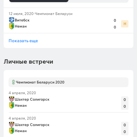
12 июля, 2020
Чемпионат Беларуси
Витебск
0
Н
Неман
0
Показать еще
Личные встречи
Чемпионат Беларуси 2020
4 апреля, 2020
Шахтер Солигорск
0
Неман
0
4 апреля, 2020
Шахтер Солигорск
0
Неман
0