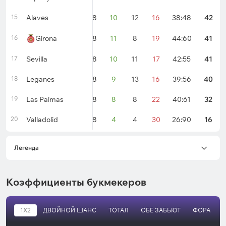
15
Alaves
38
10
12
16
38:48
42
16
Girona
38
11
8
19
44:60
41
17
Sevilla
38
10
11
17
42:55
41
18
Leganes
38
9
13
16
39:56
40
19
Las Palmas
38
8
8
22
40:61
32
20
Valladolid
38
4
4
30
26:90
16
Легенда
Коэффициенты букмекеров
1X2
ДВОЙНОЙ ШАНС
ТОТАЛ
ОБЕ ЗАБЬЮТ
ФОРА