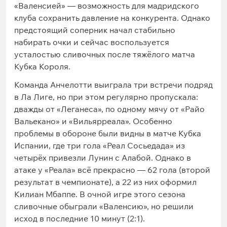
«Валенсией» — возможность для мадридского
клуба сохранить давление на конкурента. Однако
предстоящий соперник начал стабильно
набирать очки и сейчас воспользуется
усталостью сливочных после тяжёлого матча
Кубка Короля.
Команда Анчелотти выиграла три встречи подряд
в Ла Лиге, но при этом регулярно пропускала:
дважды от «Леганеса», по одному мячу от «Райо
Вальекано» и «Вильярреала». Особенно
проблемы в обороне были видны в матче Кубка
Испании, где три гола «Реал Сосьедада» из
четырёх привезли Лунин с Алабой. Однако в
атаке у «Реала» всё прекрасно — 62 гола (второй
результат в чемпионате), а 22 из них оформил
Килиан Мбаппе. В очной игре этого сезона
сливочные обыграли «Валенсию», но решили
исход в последние 10 минут (2:1).