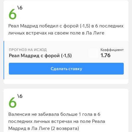
«Барселоны» составляет три очка. Также команда
\6
6
заметно уступает каталонцам по количеству
забитых голов в чемпионате (на 20 мячей).
Реал Мадрид победил с форой (-1,5) в 6 последних
личных встречах на своем поле в Ла Лиге
Обе команды забивали в 6 из 7 предыдущих
игр «Реала» в Примере.
ПРОГНОЗ НА ИСХОД
Коэффициент
1.76
Реал Мадрид с форой (-1,5)
Не больше трех мячей забивалось в 8 из 9
последних встреч мадридцев в чемпионате.
Сделать ставку
Команда открывала счет в 5 из 6 предыдущих
поединков в Ла Лиге.
Ориентировочный состав «Реала Мадрид» (4-3-
\6
6
3)*
Андрей Лунин – Рауль Асенсио, Антонио
Валенсия не забивала больше 1 гола в 6
Рюдигер, Фран Гарсия, Лукас Васкес – Эдуардо
последних личных встречах на поле Реала
Камавинга, Лука Модрич, Джуд Беллингем –
Мадрид в Ла Лиге (2 возврата)
Браим Диас, Арда Гюлер, Килиан Мбаппе.