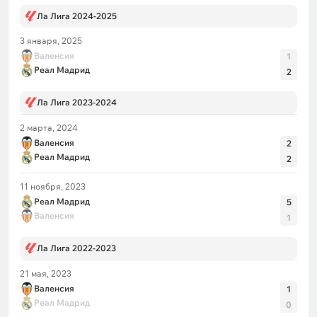
Ла Лига 2024-2025
3 января, 2025
Валенсия
1
Реал Мадрид
2
Ла Лига 2023-2024
2 марта, 2024
Валенсия
2
Реал Мадрид
2
11 ноября, 2023
Реал Мадрид
5
Валенсия
1
Ла Лига 2022-2023
21 мая, 2023
Валенсия
1
Реал Мадрид
0