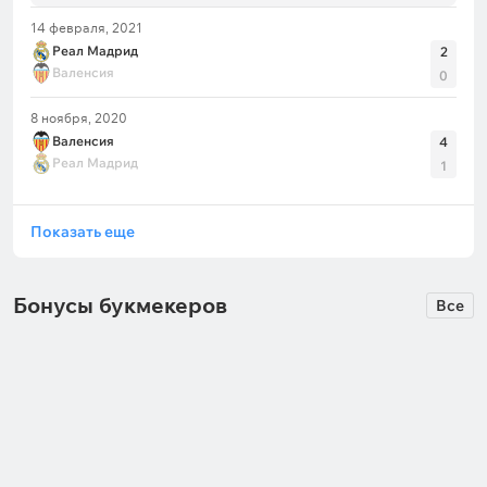
14 февраля, 2021
Реал Мадрид
2
Валенсия
0
8 ноября, 2020
Валенсия
4
Реал Мадрид
1
Показать еще
Бонусы букмекеров
Все