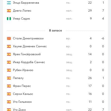
Энцо Барренечеа
пз.
22
1
Диего Лопес
нап.
29
7
Умар Садик
нап.
9
4
В запасе
Столе Димитриевски
вр.
4
-6
Хауме Доменек Санчес
вр.
0
0
Ярек Гонсёровский
защ.
14
0
Икер Кордоба Санчес
защ.
2
0
Рубен Иранзо
защ.
0
0
Пепелу
пз.
26
1
Фран Перес
пз.
17
0
Серхи Каньос
пз.
16
0
Уго Гильямон
пз.
11
0
Уго Дуро
нап.
22
7