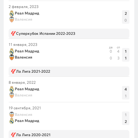
2 февраля, 2023
Реал Мадрид
2
Валенсия
0
Суперкубок Испании 2022-2023
11 января, 2023
дв
сп
Реал Мадрид
0
4
1
Валенсия
0
3
1
Ла Лига 2021-2022
8 января, 2022
Реал Мадрид
4
Валенсия
1
19 сентября, 2021
Валенсия
1
Реал Мадрид
2
Ла Лига 2020-2021