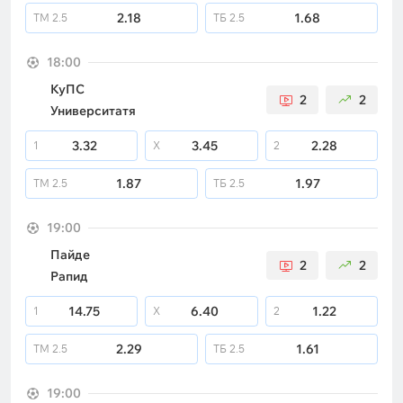
2.18
1.68
ТМ
2.5
ТБ
2.5
18:00
КуПС
2
2
Университатя
3.32
3.45
2.28
1
X
2
1.87
1.97
ТМ
2.5
ТБ
2.5
19:00
Пайде
2
2
Рапид
14.75
6.40
1.22
1
X
2
2.29
1.61
ТМ
2.5
ТБ
2.5
19:00