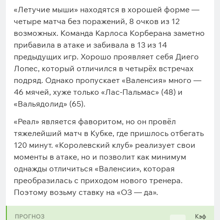
«Летучие мыши» находятся в хорошей форме —
четыре матча без поражений, 8 очков из 12
возможных. Команда Карлоса Корберана заметно
прибавила в атаке и забивала в 13 из 14
предыдущих игр. Хорошо проявляет себя Диего
Лопес, который отличился в четырёх встречах
подряд. Однако пропускает «Валенсия» много —
46 мячей, хуже только «Лас-Пальмас» (48) и
«Вальядолид» (65).
«Реал» является фаворитом, но он провёл
тяжелейший матч в Кубке, где пришлось отбегать
120 минут. «Королевский клуб» реализует свои
моменты в атаке, но и позволит как минимум
однажды отличиться «Валенсии», которая
преобразилась с приходом нового тренера.
Поэтому возьму ставку на «ОЗ — да».
ПРОГНОЗ
Кэф