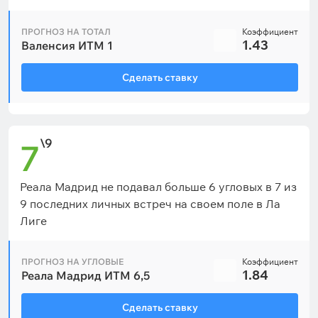
ПРОГНОЗ НА ТОТАЛ
Коэффициент
1.43
Валенсия ИТМ 1
Из-за травм вне игры защитники Ферлан Менди,
Эдер Милитао и Дани Кархвахаль, а также хавбек
Сделать ставку
Дани Себальос. Кроме того, вратари Андрей
Лунин и Тибо Куртуа могут пропустить встречу
из-за проблем с мышцами.
\9
7
Все ставки и прогнозы на Ла Лигу
Реала Мадрид не подавал больше 6 угловых в 7 из
9 последних личных встреч на своем поле в Ла
«Валенсия»
Лиге
Валенсийцы набрали неплохой ход и не
проигрывают на протяжении четырех поединков
ПРОГНОЗ НА УГЛОВЫЕ
Коэффициент
в чемпионате. В этой серии команда разошлась
1.84
Реала Мадрид ИТМ 6,5
миром с «Осасуной» (3:3) и «Жироной» (1:1), а
также одолела «Вальядолид» (2:1) и «Мальорку»
Сделать ставку