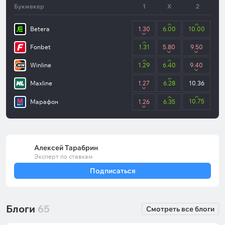
Букмекер
1
X
2
Betera
1.30
6.00
10.00
Fonbet
1.31
5.80
9.50
Winline
1.29
6.40
9.40
Maxline
1.27
6.28
10.36
10.75
Марафон
1.26
6.35
Алексей Тарабрин
Эксперт по ставкам
Подписаться
Блоги
65
Смотреть все блоги