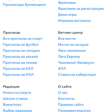
Фриспины
Промокоды букмекеров
Фриспины за регистрацию
Демо игры
Игровые автоматы
Прогнозы
Беттинг-центр
Все прогнозы на спорт
Все матчи
Прогнозы на футбол
Матчи на сегодня
Прогнозы на сегодня
Лига чемпионов
Прогнозы на хоккей
Лига Европы
Прогнозы на теннис
Чемпионат Беларуси
Прогнозы на КХЛ
АПЛ
Прогнозы на НХЛ
Ставки на киберспорт
Редакция
О сайте
Новости спорта
О нас
Школа ставок
Контакты
Викиспорт
Правила сайта
Выбор редакции
Пользовательское