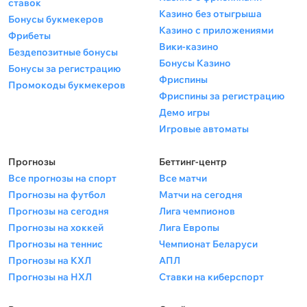
ставок
Казино без отыгрыша
Бонусы букмекеров
Казино с приложениями
Фрибеты
Вики-казино
Бездепозитные бонусы
Бонусы Казино
Бонусы за регистрацию
Фриспины
Промокоды букмекеров
Фриспины за регистрацию
Демо игры
Игровые автоматы
Прогнозы
Беттинг-центр
Все прогнозы на спорт
Все матчи
Прогнозы на футбол
Матчи на сегодня
Прогнозы на сегодня
Лига чемпионов
Прогнозы на хоккей
Лига Европы
Прогнозы на теннис
Чемпионат Беларуси
Прогнозы на КХЛ
АПЛ
Прогнозы на НХЛ
Ставки на киберспорт