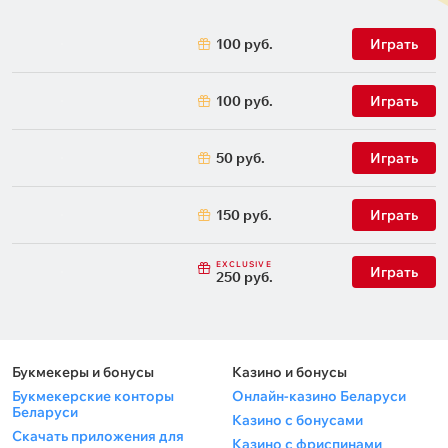
100 руб.
Играть
100 руб.
Играть
50 руб.
Играть
150 руб.
Играть
EXCLUSIVE
Играть
250 руб.
Букмекеры и бонусы
Казино и бонусы
Букмекерские конторы
Онлайн-казино Беларуси
Беларуси
Казино с бонусами
Скачать приложения для
Казино с фриспинами